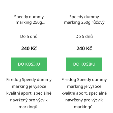
Speedy dummy
Speedy dummy
marking 250g
marking 250g růžový
modrá/bílá
Do 5 dnů
Do 5 dnů
240 Kč
240 Kč
DO KOŠÍKU
DO KOŠÍKU
Firedog Speedy dummy
Firedog Speedy dummy
marking je vysoce
marking je vysoce
kvalitní aport, speciálně
kvalitní aport, speciálně
navržený pro výcvik
navržený pro výcvik
markingů.
markingů.