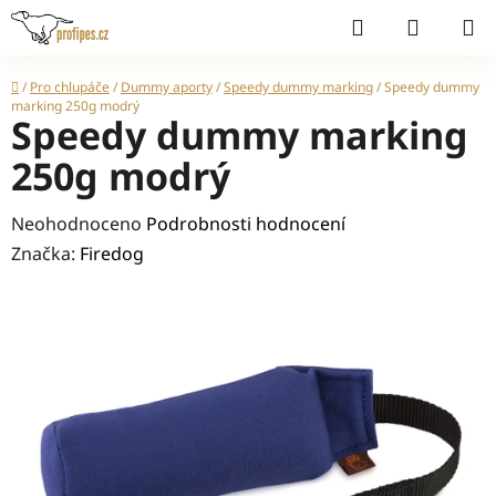
Přejít
Hledat
NÁKUP
na
KOŠÍK
obsah
Domů
/
Pro chlupáče
/
Dummy aporty
/
Speedy dummy marking
/
Speedy dummy
marking 250g modrý
Speedy dummy marking
250g modrý
Průměrné
Neohodnoceno
Podrobnosti hodnocení
hodnocení
Značka:
Firedog
produktu
je
0,0
z
5
hvězdiček.