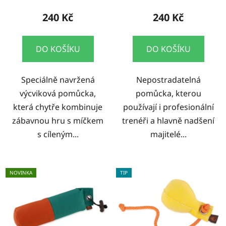
240 Kč
240 Kč
DO KOŠÍKU
DO KOŠÍKU
Speciálně navržená
Nepostradatelná
výcviková pomůcka,
pomůcka, kterou
která chytře kombinuje
používají i profesionální
zábavnou hru s míčkem
trenéři a hlavně nadšení
s cíleným...
majitelé...
NOVINKA
TIP