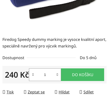
Firedog Speedy dummy marking je vysoce kvalitní aport,
speciálně navržený pro výcvik markingů.
Dostupnost
Do 5 dnů
240 Kč
DO KOŠÍKU
Měrná cena:
Tisk
Zeptat se
Hlídat
Sdílet