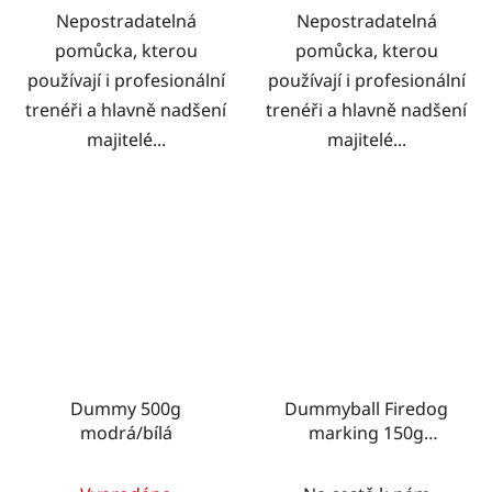
Nepostradatelná
Nepostradatelná
pomůcka, kterou
pomůcka, kterou
používají i profesionální
používají i profesionální
trenéři a hlavně nadšení
trenéři a hlavně nadšení
majitelé...
majitelé...
Dummy 500g
Dummyball Firedog
modrá/bílá
marking 150g
modrá/bílá