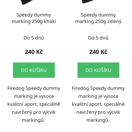
Speedy dummy
Speedy dummy
marking 250g khaki
marking 250g zelený
Do 5 dnů
Do 5 dnů
240 Kč
240 Kč
DO KOŠÍKU
DO KOŠÍKU
Firedog Speedy dummy
Firedog Speedy dummy
marking je vysoce
marking je vysoce
kvalitní aport, speciálně
kvalitní aport, speciálně
navržený pro výcvik
navržený pro výcvik
markingů.
markingů.