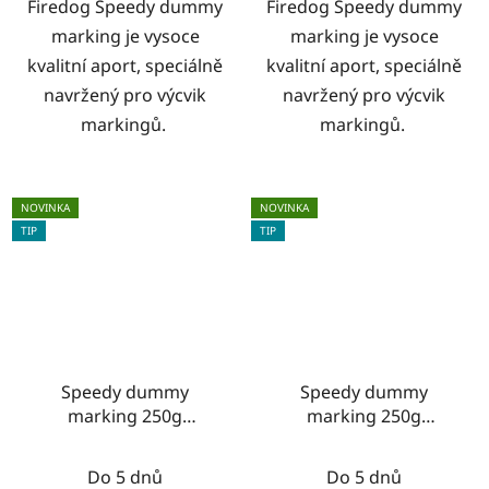
Firedog Speedy dummy
Firedog Speedy dummy
marking je vysoce
marking je vysoce
kvalitní aport, speciálně
kvalitní aport, speciálně
navržený pro výcvik
navržený pro výcvik
markingů.
markingů.
NOVINKA
NOVINKA
TIP
TIP
Speedy dummy
Speedy dummy
marking 250g
marking 250g
khaki/bílá
zelená/oranžová
Do 5 dnů
Do 5 dnů