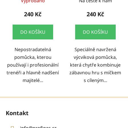
Vyprodáno
Na cestě k nám
240 Kč
240 Kč
DO KOŠÍKU
DO KOŠÍKU
Nepostradatelná
Speciálně navržená
pomůcka, kterou
výcviková pomůcka,
používají i profesionální
která chytře kombinuje
trenéři a hlavně nadšení
zábavnou hru s míčkem
majitelé...
s cíleným...
Z
á
Kontakt
p
a