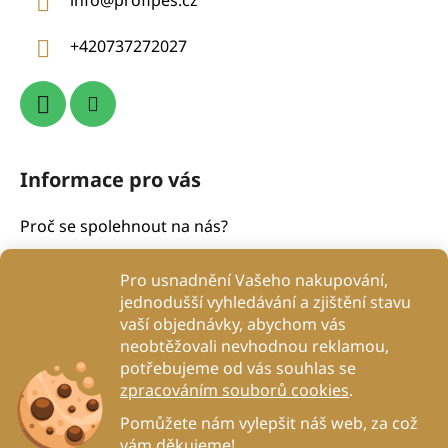
info
@
profipes.cz
t
í
+420737272027
Informace pro vás
Proč se spolehnout na nás?
Obchodní podmínky
Pro usnadnění Vašeho nakupování,
Podmínky ochrany osobních údajů
jednodušší vyhledávání a zjištění stavu
Proč to děláme?
vaší objednávky, abychom vás
neobtěžovali nevhodnou reklamou,
Kontakty
potřebujeme od vás souhlas se
Blog
zpracováním souborů cookies
.
DogRehab
Pomůžete nám vylepšit náš web, za což
vám děkujeme!