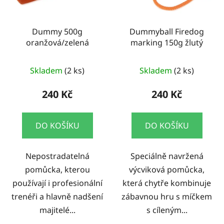
Dummy 500g
Dummyball Firedog
oranžová/zelená
marking 150g žlutý
Skladem
(2 ks)
Skladem
(2 ks)
240 Kč
240 Kč
DO KOŠÍKU
DO KOŠÍKU
Nepostradatelná
Speciálně navržená
pomůcka, kterou
výcviková pomůcka,
používají i profesionální
která chytře kombinuje
trenéři a hlavně nadšení
zábavnou hru s míčkem
majitelé...
s cíleným...