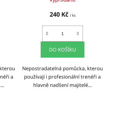
240 Kč
/ ks
DO KOŠÍKU
kterou
Nepostradatelná pomůcka, kterou
enéři a
používají i profesionální trenéři a
..
hlavně nadšení majitelé...