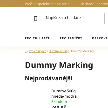
Přejít
Proč se spolehnout na nás?
Obchodní podmí
na
obsah
PRO CHLUPÁČE
PRO PÁNÍČKY
DÁRKOVÉ
Domů
/
Pro chlupáče
/
Dummy aporty
/
Dummy Marking
Dummy Marking
Nejprodávanější
Dummy 500g
hnědá/modrá
Skladem
240 Kč