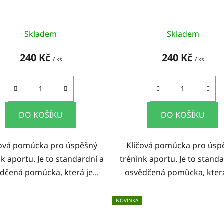
Skladem
Skladem
240 Kč
240 Kč
/ ks
/ ks
DO KOŠÍKU
DO KOŠÍKU
čová pomůcka pro úspěšný
Klíčová pomůcka pro úsp
nk aportu. Je to standardní a
trénink aportu. Je to standa
dčená pomůcka, která je...
osvědčená pomůcka, která 
NOVINKA