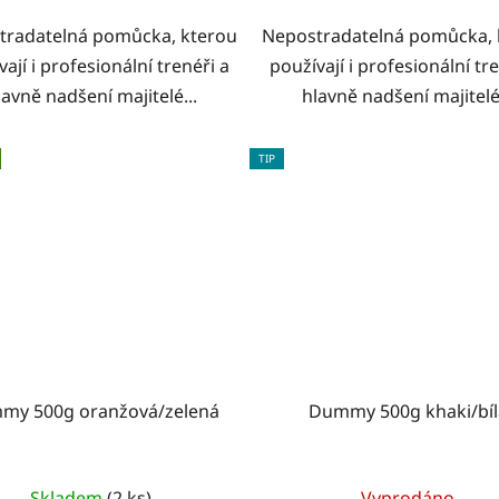
tradatelná pomůcka, kterou
Nepostradatelná pomůcka, 
ají i profesionální trenéři a
používají i profesionální tr
lavně nadšení majitelé...
hlavně nadšení majitelé.
TIP
my 500g oranžová/zelená
Dummy 500g khaki/bíl
Skladem
(2 ks)
Vyprodáno