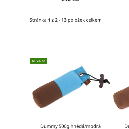
Stránka
1
z
2
-
13
položek celkem
V
NOVINKA
ý
p
i
s
p
r
o
d
u
Dummy 500g hnědá/modrá
D