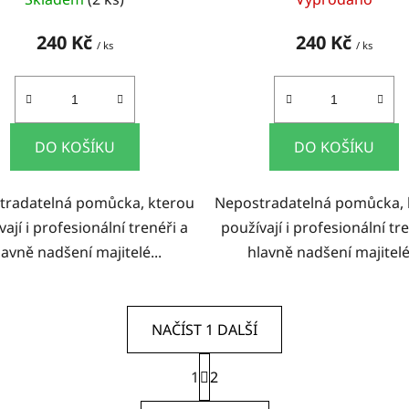
240 Kč
240 Kč
/ ks
/ ks
DO KOŠÍKU
DO KOŠÍKU
tradatelná pomůcka, kterou
Nepostradatelná pomůcka, 
ají i profesionální trenéři a
používají i profesionální tr
lavně nadšení majitelé...
hlavně nadšení majitelé.
NAČÍST 1 DALŠÍ
S
1
t
2
O
r
v