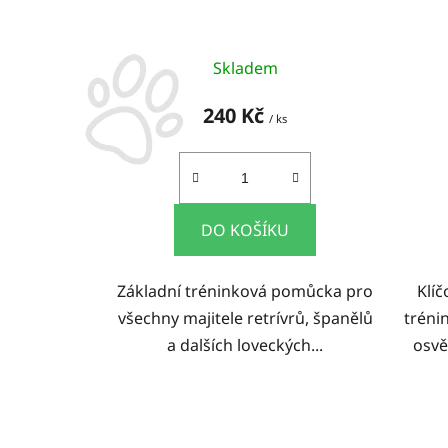
k
t
ů
Skladem
240 Kč
/ ks
DO KOŠÍKU
Základní tréninková pomůcka pro
Klí
všechny majitele retrívrů, španělů
tréni
a dalších loveckých...
osvě