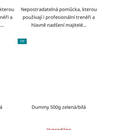
kterou
Nepostradatelná pomůcka, kterou
enéři a
používají i profesionální trenéři a
..
hlavně nadšení majitelé...
TIP
á
Dummy 500g zelená/bílá
Vyprodáno