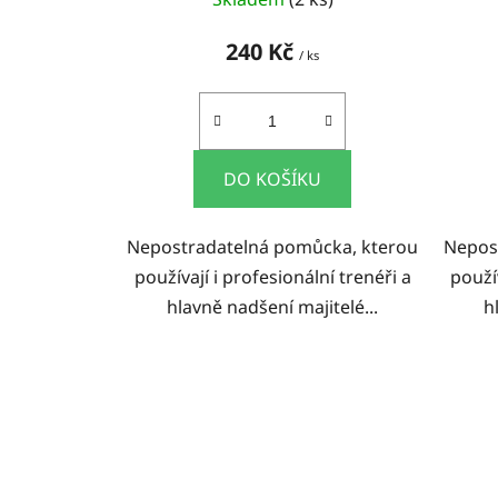
240 Kč
/ ks
DO KOŠÍKU
Nepostradatelná pomůcka, kterou
Nepos
používají i profesionální trenéři a
použív
hlavně nadšení majitelé...
h