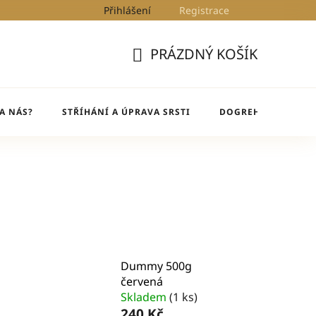
Přihlášení
Registrace
Kontakty
Blog
DogRehab
PRÁZDNÝ KOŠÍK
NÁKUPNÍ
KOŠÍK
A NÁS?
STŘÍHÁNÍ A ÚPRAVA SRSTI
DOGREHAB
BL
Dummy 500g
červená
Skladem
(1 ks)
240 Kč