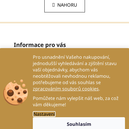
á
l
NAHORU
n
á
k
d
o
v
a
á
c
n
í
í
p
Informace pro vás
r
v
Pro usnadnění Vašeho nakupování,
Proč se spolehnout na nás?
k
jednodušší vyhledávání a zjištění stavu
Obchodní podmínky
y
vaší objednávky, abychom vás
v
Podmínky ochrany osobních údajů
neobtěžovali nevhodnou reklamou,
ý
potřebujeme od vás souhlas se
Proč to děláme?
p
zpracováním souborů cookies
.
Kontakty
i
Pomůžete nám vylepšit náš web, za což
s
Blog
vám děkujeme!
u
DogRehab
Nastavení
Souhlasím