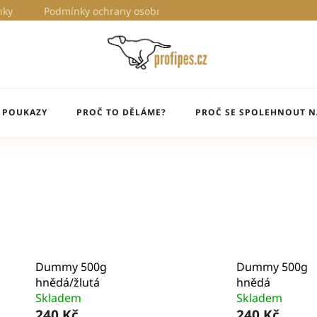
nky
Podmínky ochrany osobních údajů
Proč to děláme?
 POUKAZY
PROČ TO DĚLÁME?
PROČ SE SPOLEHNOUT N
Dummy 500g
Dummy 500g
hnědá/žlutá
hnědá
Skladem
Skladem
240 Kč
240 Kč