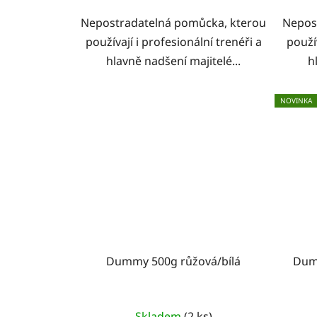
Nepostradatelná pomůcka, kterou
Nepos
používají i profesionální trenéři a
použív
hlavně nadšení majitelé...
h
NOVINKA
Dummy 500g růžová/bílá
Dum
Skladem
(2 ks)