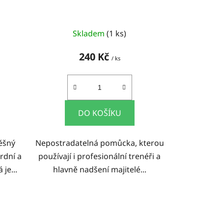
Skladem
(1 ks)
240 Kč
/ ks
DO KOŠÍKU
ěšný
Nepostradatelná pomůcka, kterou
rdní a
používají i profesionální trenéři a
je...
hlavně nadšení majitelé...