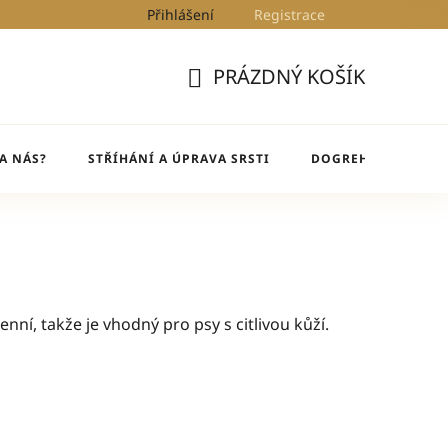
Přihlášení
Registrace
Kontakty
Blog
DogRehab
PRÁZDNÝ KOŠÍK
NÁKUPNÍ
KOŠÍK
A NÁS?
STŘÍHÁNÍ A ÚPRAVA SRSTI
DOGREHAB
BL
nní, takže je vhodný pro psy s citlivou kůží.