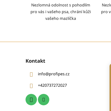
Nezlomná odolnost s pohodlím
Nezl
pro vás i vašeho psa, chrání kůži
pro v
vašeho mazlíčka
Z
á
Kontakt
p
a
info
@
profipes.cz
t
í
+420737272027