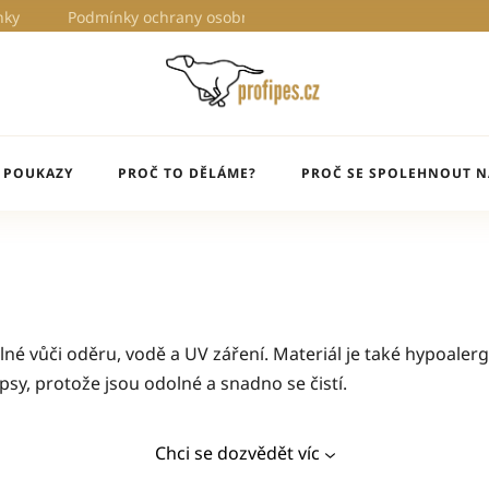
nky
Podmínky ochrany osobních údajů
Proč to děláme?
 POUKAZY
PROČ TO DĚLÁME?
PROČ SE SPOLEHNOUT N
né vůči oděru, vodě a UV záření. Materiál je také hypoalerge
psy, protože jsou odolné a snadno se čistí.
Chci se dozvědět víc