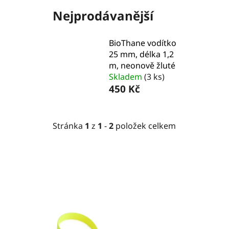
Nejprodávanější
BioThane vodítko
25 mm, délka 1,2
m, neonově žluté
Skladem
(3 ks)
450 Kč
Stránka
1
z
1
-
2
položek celkem
V
ý
p