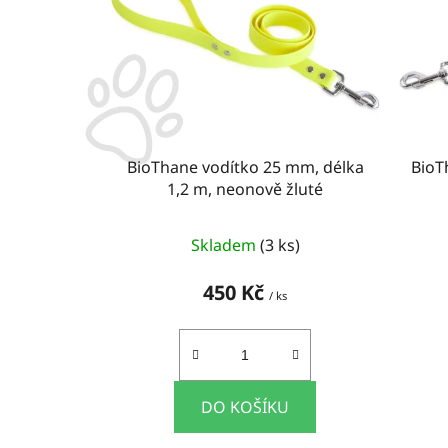
i
s
p
r
o
d
u
BioThane vodítko 25 mm, délka
BioT
k
1,2 m, neonově žluté
t
ů
Skladem
(3 ks)
450 Kč
/ ks
DO KOŠÍKU