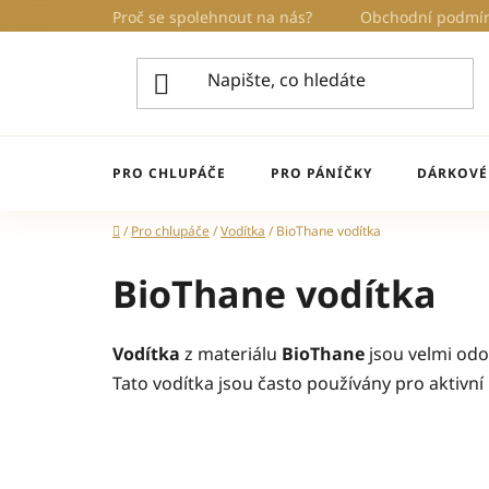
Přejít
Proč se spolehnout na nás?
Obchodní podmí
na
obsah
PRO CHLUPÁČE
PRO PÁNÍČKY
DÁRKOVÉ
Domů
/
Pro chlupáče
/
Vodítka
/
BioThane vodítka
BioThane vodítka
Vodítka
z materiálu
BioThane
jsou velmi odol
Tato vodítka jsou často používány pro aktivní 