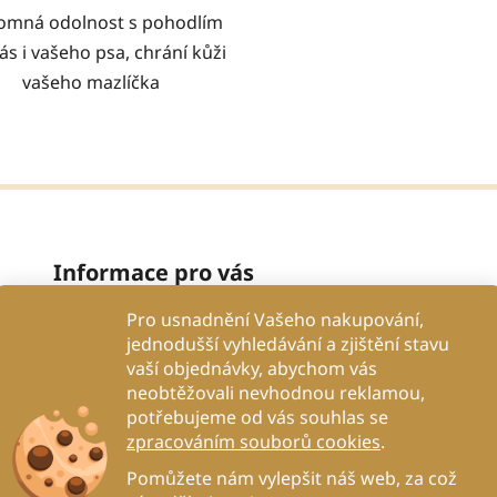
omná odolnost s pohodlím
ás i vašeho psa, chrání kůži
vašeho mazlíčka
O
v
l
á
d
Informace pro vás
a
c
Pro usnadnění Vašeho nakupování,
Proč se spolehnout na nás?
í
jednodušší vyhledávání a zjištění stavu
p
Obchodní podmínky
vaší objednávky, abychom vás
r
Podmínky ochrany osobních údajů
neobtěžovali nevhodnou reklamou,
v
potřebujeme od vás souhlas se
k
Proč to děláme?
zpracováním souborů cookies
.
y
Kontakty
v
Pomůžete nám vylepšit náš web, za což
Blog