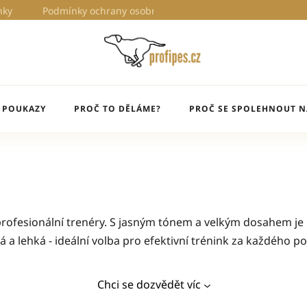
nky
Podmínky ochrany osobních údajů
Proč to děláme?
 POUKAZY
PROČ TO DĚLÁME?
PROČ SE SPOLEHNOUT N
 profesionální trenéry. S jasným tónem a velkým dosahem je
 a lehká - ideální volba pro efektivní trénink za každého po
Chci se dozvědět víc