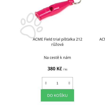
i
s
p
r
o
d
u
ACME Field trial píšťalka 212
ACM
k
růžová
t
ů
Na cestě k nám
380 Kč
/ ks
DO KOŠÍKU