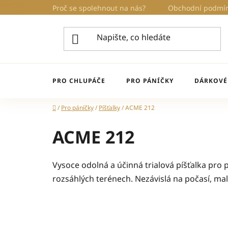
Přejít
Proč se spolehnout na nás?
Obchodní podmí
na
obsah
PRO CHLUPÁČE
PRO PÁNÍČKY
DÁRKOVÉ
Domů
/
Pro páníčky
/
Píšťalky
/
ACME 212
ACME 212
Vysoce odolná a účinná trialová píšťalka pro
rozsáhlých terénech. Nezávislá na počasí, malá