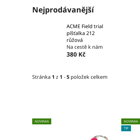
Nejprodávanější
ACME Field trial
píšťalka 212
růžová
Na cestě k nám
380 Kč
Stránka
1
z
1
-
5
položek celkem
V
NOVINKA
NOVINKA
ý
TIP
p