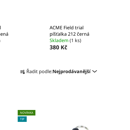
l
ACME Field trial
lená
píšťalka 212 černá
m
Skladem
(1 ks)
380 Kč
Ř
Řadit podle:
Nejprodávanější
a
z
e
n
í
p
NOVINKA
r
TIP
o