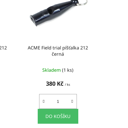
d
u
k
t
ů
 212
ACME Field trial píšťalka 212
černá
Skladem
(1 ks)
380 Kč
/ ks
DO KOŠÍKU