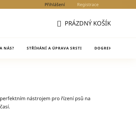
Přihlášení
Registrace
Kontakty
Blog
DogRehab
PRÁZDNÝ KOŠÍK
NÁKUPNÍ
KOŠÍK
A NÁS?
STŘÍHÁNÍ A ÚPRAVA SRSTI
DOGREHAB
BL
 perfektním nástrojem pro řízení psů na
časí.