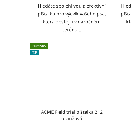
Hledáte spolehlivou a efektivní
Hled
píšťalku pro výcvik vašeho psa,
píšť
která obstojí i v náročném
kt
terénu...
NOVINKA
TIP
ACME Field trial píšťalka 212
oranžová