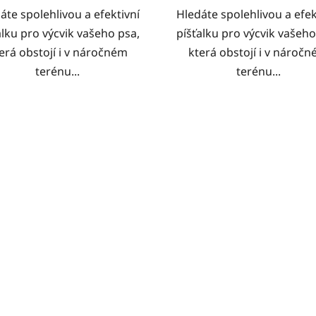
áte spolehlivou a efektivní
Hledáte spolehlivou a efek
alku pro výcvik vašeho psa,
píšťalku pro výcvik vašeho
erá obstojí i v náročném
která obstojí i v nároč
terénu...
terénu...