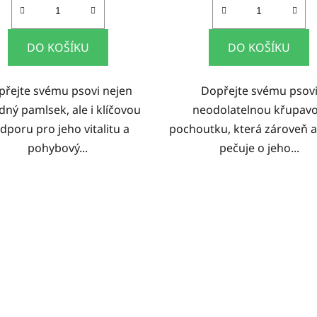
DO KOŠÍKU
DO KOŠÍKU
přejte svému psovi nejen
Dopřejte svému psov
dný pamlsek, ale i klíčovou
neodolatelnou křupav
dporu pro jeho vitalitu a
pochoutku, která zároveň a
pohybový...
pečuje o jeho...