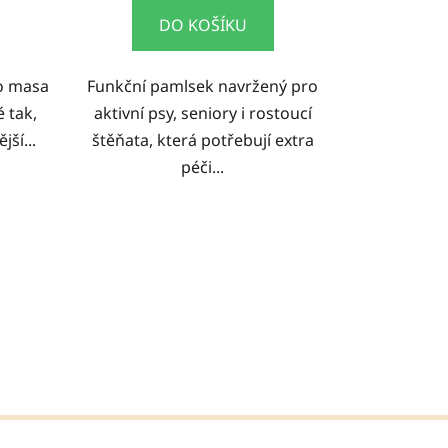
DO KOŠÍKU
ho masa
Funkční pamlsek navržený pro
 tak,
aktivní psy, seniory i rostoucí
jší...
štěňata, která potřebují extra
péči...