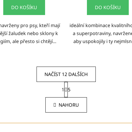
DO KOŠÍKU
DO KOŠÍKU
navrženy pro psy, kteří mají
ideální kombinace kvalitní
ivější žaludek nebo sklony k
a superpotraviny, navržené
giím, ale přesto si chtějí...
aby uspokojily i ty nejmlsně
NAČÍST 12 DALŠÍCH
S
1
t
5
O
r
v
á
l
NAHORU
n
á
k
d
o
v
a
á
c