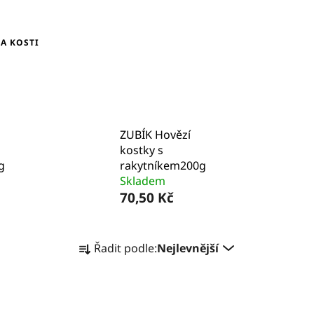
 A KOSTI
ZUBÍK Hovězí
kostky s
g
rakytníkem200g
Skladem
70,50 Kč
Ř
Řadit podle:
Nejlevnější
a
z
e
n