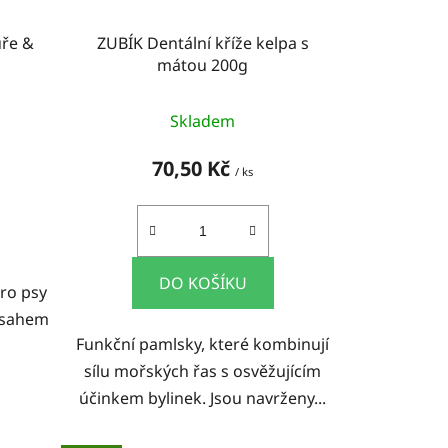
uře &
ZUBÍK Dentální kříže kelpa s
mátou 200g
Skladem
70,50 Kč
/ ks
DO KOŠÍKU
ro psy
obsahem
Funkční pamlsky, které kombinují
sílu mořských řas s osvěžujícím
účinkem bylinek. Jsou navrženy...