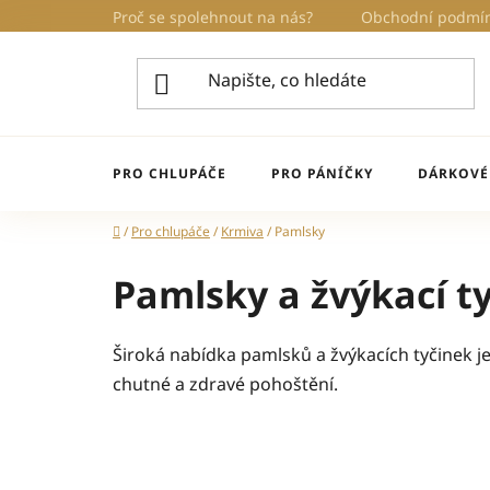
Přejít
Proč se spolehnout na nás?
Obchodní podmí
na
obsah
PRO CHLUPÁČE
PRO PÁNÍČKY
DÁRKOVÉ
Domů
/
Pro chlupáče
/
Krmiva
/
Pamlsky
Pamlsky a žvýkací t
Široká nabídka pamlsků a žvýkacích tyčinek j
chutné a zdravé pohoštění.