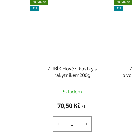
NOVINKA
NOVINKA
TIP
TIP
ZUBÍK Hovězí kostky s
Z
rakytníkem200g
pivo
Skladem
70,50 Kč
/ ks