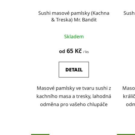
Sushi masové pamlsky (Kachna
Sush
& Treska) Mr. Bandit
Skladem
65 Kč
od
/ ks
DETAIL
Masové pamlsky ve tvaru sushi z
Masov
kachního masa a tresky, lahodná
králi
odměna pro vašeho chlupáče
odm