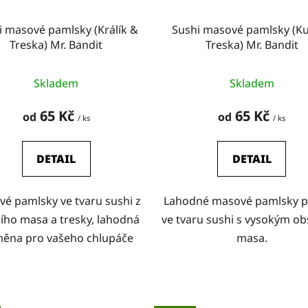
i masové pamlsky (Králík &
Sushi masové pamlsky (K
Treska) Mr. Bandit
Treska) Mr. Bandit
Skladem
Skladem
65 Kč
65 Kč
od
od
/ ks
/ ks
DETAIL
DETAIL
é pamlsky ve tvaru sushi z
Lahodné masové pamlsky p
čího masa a tresky, lahodná
ve tvaru sushi s vysokým 
ěna pro vašeho chlupáče
masa.