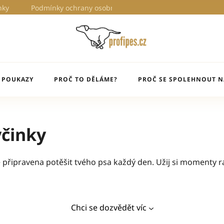
nky
Podmínky ochrany osobních údajů
Proč to děláme?
 POUKAZY
PROČ TO DĚLÁME?
PROČ SE SPOLEHNOUT N
yčinky
e připravena potěšit tvého psa každý den. Užij si momenty 
Chci se dozvědět víc