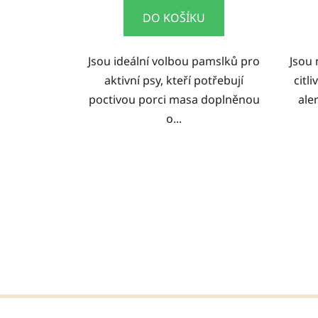
DO KOŠÍKU
Jsou ideální volbou pamslků pro
Jsou 
aktivní psy, kteří potřebují
citl
poctivou porci masa doplněnou
aler
o...