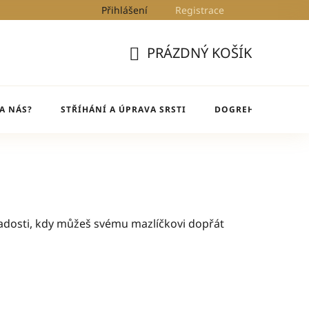
Přihlášení
Registrace
Kontakty
Blog
DogRehab
PRÁZDNÝ KOŠÍK
NÁKUPNÍ
KOŠÍK
A NÁS?
STŘÍHÁNÍ A ÚPRAVA SRSTI
DOGREHAB
BL
radosti, kdy můžeš svému mazlíčkovi dopřát