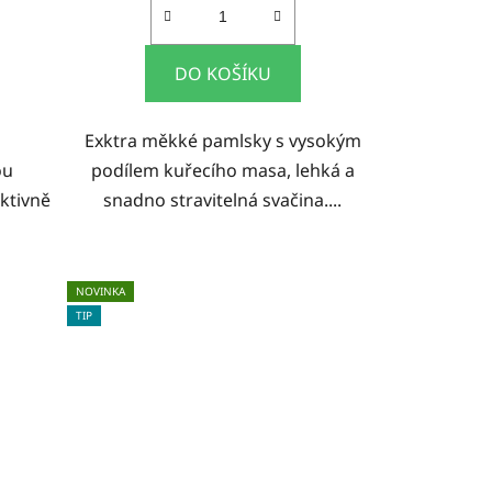
DO KOŠÍKU
i
Exktra měkké pamlsky s vysokým
ou
podílem kuřecího masa, lehká a
ktivně
snadno stravitelná svačina....
NOVINKA
TIP