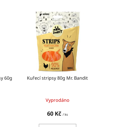
í
p
r
o
d
u
k
t
ů
y 60g
Kuřecí stripsy 80g Mr. Bandit
Vyprodáno
60 Kč
/ ks