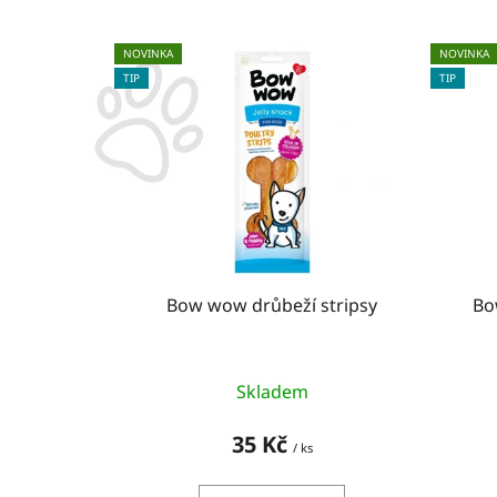
V
NOVINKA
NOVINKA
ý
TIP
TIP
p
i
s
p
r
o
d
u
Bow wow drůbeží stripsy
Bo
k
t
ů
Skladem
35 Kč
/ ks