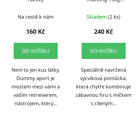
žlutá/bílá
Na cestě k nám
Skladem
(2 ks)
160 Kč
240 Kč
DO KOŠÍKU
DO KOŠÍKU
Není to jen kus látky.
Speciálně navržená
Dummy aport je
výcviková pomůcka,
mostem mezi vámi a
která chytře kombinuje
vaším retrieverem,
zábavnou hru s míčkem
nástrojem, který...
s cíleným...