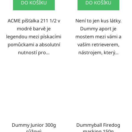
DO KOŠÍKU
DO KOŠÍKU
ACME píšťalka 211 1/2 v
Není to jen kus látky.
modré barvě je
Dummy aport je
legendou mezi pískacími
mostem mezi vámi a
pomůckami a absolutní
vaším retrieverem,
nutností pro...
nástrojem, který...
Dummy Junior 300g
Dummyball Firedog
růžový
marking 150g