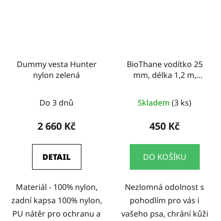
Dummy vesta Hunter
BioThane vodítko 25
nylon zelená
mm, délka 1,2 m,
neonově žluté
Do 3 dnů
Skladem
(3 ks)
2 660 Kč
450 Kč
DETAIL
DO KOŠÍKU
Materiál - 100% nylon,
Nezlomná odolnost s
zadní kapsa 100% nylon,
pohodlím pro vás i
PU nátěr pro ochranu a
vašeho psa, chrání kůži