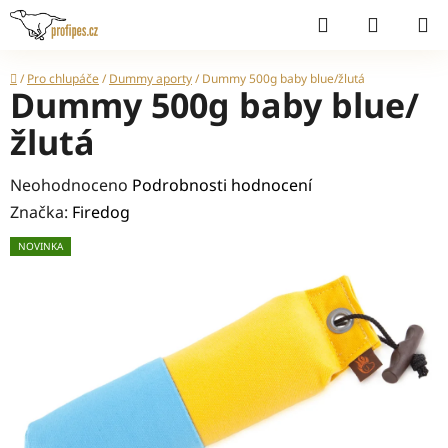
Přejít
Hledat
NÁKUP
na
KOŠÍK
obsah
Domů
/
Pro chlupáče
/
Dummy aporty
/
Dummy 500g baby blue/žlutá
Dummy 500g baby blue/
žlutá
Průměrné
Neohodnoceno
Podrobnosti hodnocení
hodnocení
Značka:
Firedog
produktu
NOVINKA
je
0,0
z
5
hvězdiček.