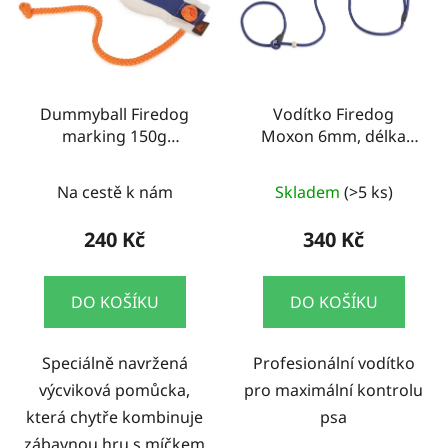
Dummyball Firedog
Vodítko Firedog
marking 150g
Moxon 6mm, délka
modrá/bílá
130cm, modré
Na cestě k nám
Skladem
(>5 ks)
240 Kč
340 Kč
DO KOŠÍKU
DO KOŠÍKU
Speciálně navržená
Profesionální vodítko
výcviková pomůcka,
pro maximální kontrolu
která chytře kombinuje
psa
zábavnou hru s míčkem