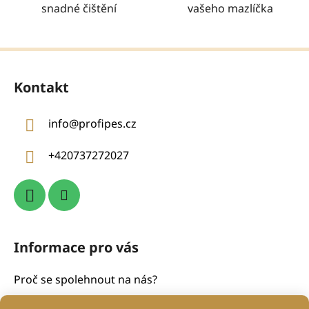
snadné čištění
vašeho mazlíčka
Z
á
Kontakt
p
a
info
@
profipes.cz
t
í
+420737272027
Informace pro vás
Proč se spolehnout na nás?
Obchodní podmínky