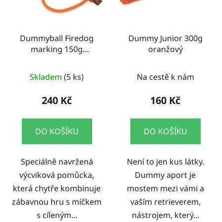
Dummyball Firedog
Dummy Junior 300g
marking 150g
oranžový
zelená/oranžová
Skladem
(5 ks)
Na cestě k nám
240 Kč
160 Kč
DO KOŠÍKU
DO KOŠÍKU
Speciálně navržená
Není to jen kus látky.
výcviková pomůcka,
Dummy aport je
která chytře kombinuje
mostem mezi vámi a
zábavnou hru s míčkem
vaším retrieverem,
s cíleným...
nástrojem, který...