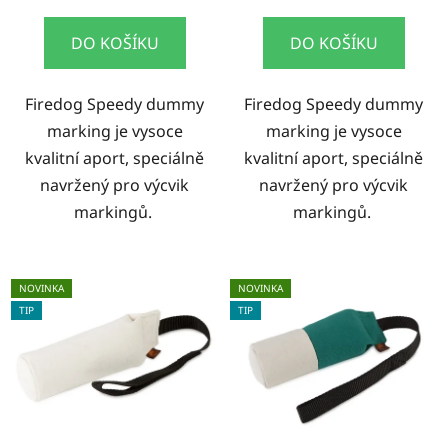
DO KOŠÍKU
DO KOŠÍKU
Firedog Speedy dummy
Firedog Speedy dummy
marking je vysoce
marking je vysoce
kvalitní aport, speciálně
kvalitní aport, speciálně
navržený pro výcvik
navržený pro výcvik
markingů.
markingů.
NOVINKA
NOVINKA
TIP
TIP