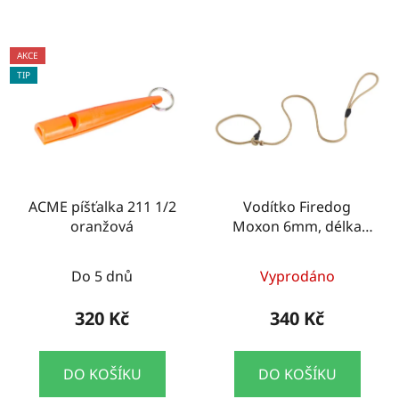
AKCE
TIP
ACME píšťalka 211 1/2
Vodítko Firedog
oranžová
Moxon 6mm, délka
130cm, béžové
Do 5 dnů
Vyprodáno
320 Kč
340 Kč
DO KOŠÍKU
DO KOŠÍKU