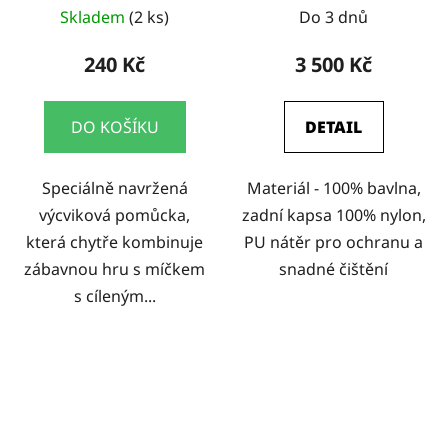
Skladem
(2 ks)
Do 3 dnů
240 Kč
3 500 Kč
DO KOŠÍKU
DETAIL
Speciálně navržená
Materiál - 100% bavlna,
výcviková pomůcka,
zadní kapsa 100% nylon,
která chytře kombinuje
PU nátěr pro ochranu a
zábavnou hru s míčkem
snadné čištění
s cíleným...