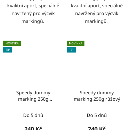
kvalitní aport, speciálně
kvalitní aport, speciálně
navržený pro výcvik
navržený pro výcvik
markingů.
markingů.
NOVINKA
NOVINKA
TIP
TIP
Speedy dummy
Speedy dummy
marking 250g
marking 250g růžový
modrá/bílá
Do 5 dnů
Do 5 dnů
240 Kč
240 Kč