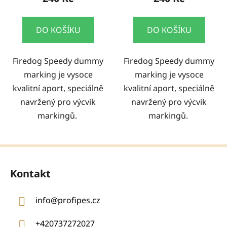
DO KOŠÍKU
DO KOŠÍKU
Firedog Speedy dummy
Firedog Speedy dummy
marking je vysoce
marking je vysoce
kvalitní aport, speciálně
kvalitní aport, speciálně
navržený pro výcvik
navržený pro výcvik
markingů.
markingů.
Z
á
Kontakt
p
a
info
@
profipes.cz
t
í
+420737272027