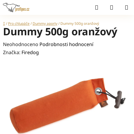
Přejít
Hledat
NÁKUP
na
KOŠÍK
obsah
Domů
/
Pro chlupáče
/
Dummy aporty
/
Dummy 500g oranžový
Dummy 500g oranžový
Průměrné
Neohodnoceno
Podrobnosti hodnocení
hodnocení
Značka:
Firedog
produktu
je
0,0
z
5
hvězdiček.