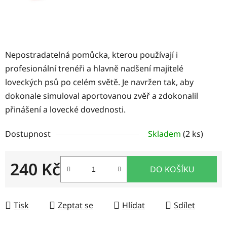
Nepostradatelná pomůcka, kterou používají i
profesionální trenéři a hlavně nadšení majitelé
loveckých psů po celém světě. Je navržen tak, aby
dokonale simuloval aportovanou zvěř a zdokonalil
přinášení a lovecké dovednosti.
Dostupnost
Skladem
(2 ks)
240 Kč
DO KOŠÍKU
Měrná cena:
Tisk
Zeptat se
Hlídat
Sdílet