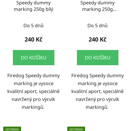
Speedy dummy
Speedy dummy
marking 250g bílý
marking 250g
zelená/bílá
Do 5 dnů
Do 5 dnů
240 Kč
240 Kč
DO KOŠÍKU
DO KOŠÍKU
Firedog Speedy dummy
Firedog Speedy dummy
marking je vysoce
marking je vysoce
kvalitní aport, speciálně
kvalitní aport, speciálně
navržený pro výcvik
navržený pro výcvik
markingů.
markingů.
NOVINKA
NOVINKA