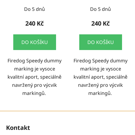
Do 5 dnů
Do 5 dnů
240 Kč
240 Kč
DO KOŠÍKU
DO KOŠÍKU
Firedog Speedy dummy
Firedog Speedy dummy
marking je vysoce
marking je vysoce
kvalitní aport, speciálně
kvalitní aport, speciálně
navržený pro výcvik
navržený pro výcvik
markingů.
markingů.
Z
á
Kontakt
p