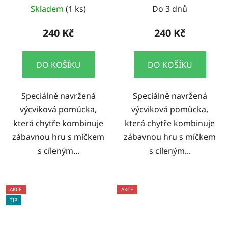
Skladem
(1 ks)
Do 3 dnů
240 Kč
240 Kč
DO KOŠÍKU
DO KOŠÍKU
Speciálně navržená
Speciálně navržená
výcviková pomůcka,
výcviková pomůcka,
která chytře kombinuje
která chytře kombinuje
zábavnou hru s míčkem
zábavnou hru s míčkem
s cíleným...
s cíleným...
AKCE
AKCE
TIP