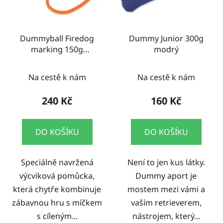
Dummyball Firedog
Dummy Junior 300g
marking 150g
modrý
modrá/bílá
Na cestě k nám
Na cestě k nám
240 Kč
160 Kč
DO KOŠÍKU
DO KOŠÍKU
Speciálně navržená
Není to jen kus látky.
výcviková pomůcka,
Dummy aport je
která chytře kombinuje
mostem mezi vámi a
zábavnou hru s míčkem
vaším retrieverem,
s cíleným...
nástrojem, který...