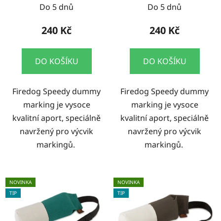
Do 5 dnů
Do 5 dnů
240 Kč
240 Kč
DO KOŠÍKU
DO KOŠÍKU
Firedog Speedy dummy
Firedog Speedy dummy
marking je vysoce
marking je vysoce
kvalitní aport, speciálně
kvalitní aport, speciálně
navržený pro výcvik
navržený pro výcvik
markingů.
markingů.
NOVINKA
NOVINKA
TIP
TIP