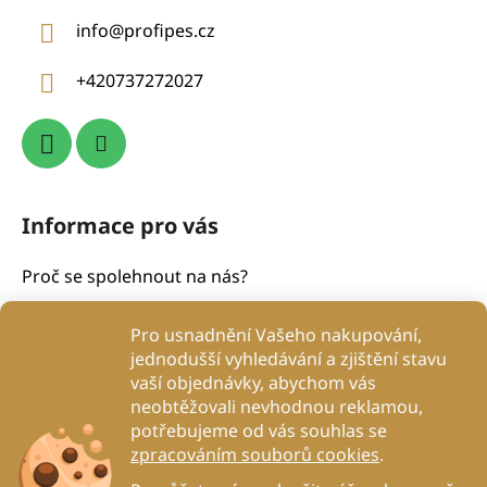
a
info
@
profipes.cz
t
í
+420737272027
Informace pro vás
Proč se spolehnout na nás?
Obchodní podmínky
Pro usnadnění Vašeho nakupování,
Podmínky ochrany osobních údajů
jednodušší vyhledávání a zjištění stavu
Proč to děláme?
vaší objednávky, abychom vás
Kontakty
neobtěžovali nevhodnou reklamou,
potřebujeme od vás souhlas se
Blog
zpracováním souborů cookies
.
DogRehab