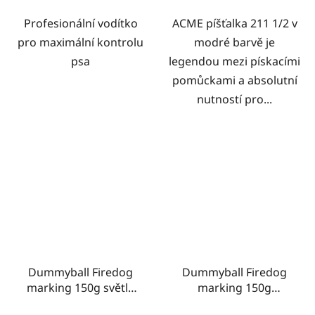
Profesionální vodítko
ACME píšťalka 211 1/2 v
pro maximální kontrolu
modré barvě je
psa
legendou mezi pískacími
pomůckami a absolutní
nutností pro...
Dummyball Firedog
Dummyball Firedog
marking 150g světle
marking 150g
modrý
žlutá/světle modrá