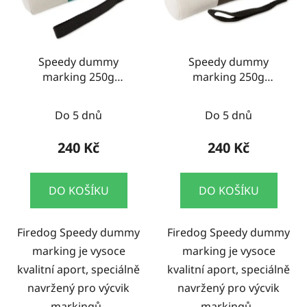
Speedy dummy
Speedy dummy
marking 250g
marking 250g
zelená/bílá
khaki/bílá
Do 5 dnů
Do 5 dnů
240 Kč
240 Kč
DO KOŠÍKU
DO KOŠÍKU
Firedog Speedy dummy
Firedog Speedy dummy
marking je vysoce
marking je vysoce
kvalitní aport, speciálně
kvalitní aport, speciálně
navržený pro výcvik
navržený pro výcvik
markingů.
markingů.