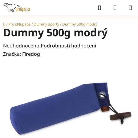
Přejít
Hledat
NÁKUP
na
KOŠÍK
obsah
Domů
/
Pro chlupáče
/
Dummy aporty
/
Dummy 500g modrý
Dummy 500g modrý
Průměrné
Neohodnoceno
Podrobnosti hodnocení
hodnocení
Značka:
Firedog
produktu
je
0,0
z
5
hvězdiček.