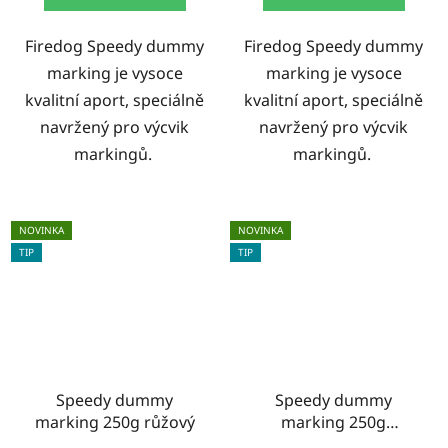
Firedog Speedy dummy
Firedog Speedy dummy
marking je vysoce
marking je vysoce
kvalitní aport, speciálně
kvalitní aport, speciálně
navržený pro výcvik
navržený pro výcvik
markingů.
markingů.
NOVINKA
NOVINKA
TIP
TIP
Speedy dummy
Speedy dummy
marking 250g růžový
marking 250g
růžová/bílá