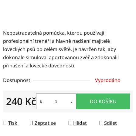
Nepostradatelná pomůcka, kterou používají i
profesionální trenéři a hlavně nadšení majitelé
loveckých psů po celém světě. Je navržen tak, aby
dokonale simuloval aportovanou zvěř a zdokonalil
přinášení a lovecké dovednosti.
Dostupnost
Vyprodáno
240 Kč
DO KOŠÍKU
Měrná cena:
Tisk
Zeptat se
Hlídat
Sdílet