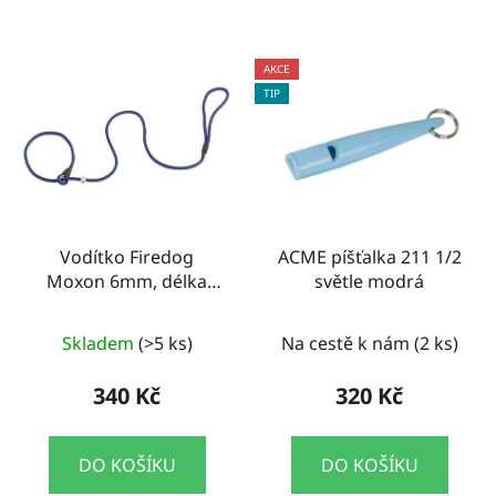
AKCE
TIP
Vodítko Firedog
ACME píšťalka 211 1/2
Moxon 6mm, délka
světle modrá
130cm, modré
Skladem
(>5 ks)
Na cestě k nám
(2 ks)
340 Kč
320 Kč
DO KOŠÍKU
DO KOŠÍKU