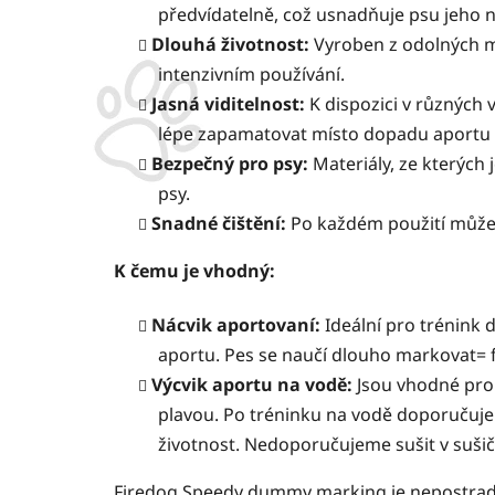
předvídatelně, což usnadňuje psu jeho n
Dlouhá životnost:
Vyroben z odolných mat
intenzivním používání.
Jasná viditelnost:
K dispozici v různých 
lépe zapamatovat místo dopadu aportu i 
Bezpečný pro psy:
Materiály, ze kterých 
psy.
Snadné čištění:
Po každém použití můžet
K čemu je vhodný:
Nácvik aportovaní:
Ideální pro trénink 
aportu. Pes se naučí dlouho markovat= fi
Výcvik aportu na vodě:
Jsou vhodné pro
plavou. Po tréninku na vodě doporučuje
životnost. Nedoporučujeme sušit v sušič
Firedog Speedy dummy marking je nepostrad