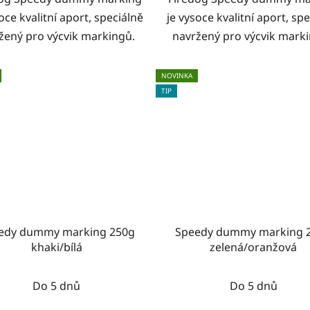
oce kvalitní aport, speciálně
je vysoce kvalitní aport, sp
žený pro výcvik markingů.
navržený pro výcvik mark
NOVINKA
TIP
edy dummy marking 250g
Speedy dummy marking 
khaki/bílá
zelená/oranžová
Do 5 dnů
Do 5 dnů