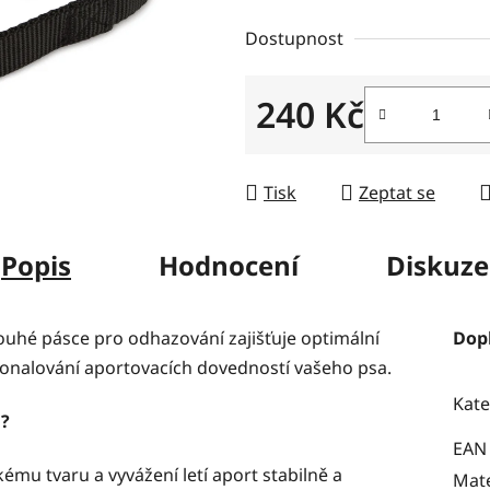
z
Dostupnost
5
hvězdiček.
240 Kč
Měrná cena:
Tisk
Zeptat se
Popis
Hodnocení
Diskuze
ouhé pásce pro odhazování zajišťuje optimální
Dop
dokonalování aportovacích dovedností vašeho psa.
Kate
g?
EAN
u tvaru a vyvážení letí aport stabilně a
Mate