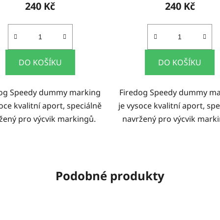
240 Kč
240 Kč
DO KOŠÍKU
DO KOŠÍKU
dog Speedy dummy marking
Firedog Speedy dummy ma
oce kvalitní aport, speciálně
je vysoce kvalitní aport, sp
žený pro výcvik markingů.
navržený pro výcvik mark
Podobné produkty