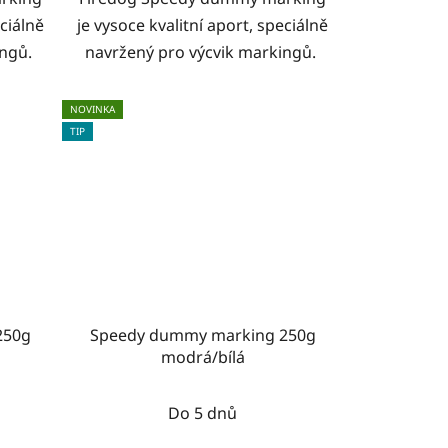
eciálně
je vysoce kvalitní aport, speciálně
ingů.
navržený pro výcvik markingů.
NOVINKA
TIP
250g
Speedy dummy marking 250g
modrá/bílá
Do 5 dnů