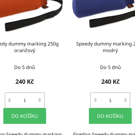
edy dummy marking 250g
Speedy dummy marking 
oranžový
modrý
Do 5 dnů
Do 5 dnů
240 Kč
240 Kč
DO KOŠÍKU
DO KOŠÍKU
dog Speedy dummy marking
Firedog Speedy dummy ma