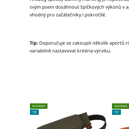
svým psem dosáhnout špičkových výkonů v apo
vhodný pro začátečníky i pokročilé.
Tip:
Doporučuje se zakoupit několik aportů r
variabilně nastavovat kritéria výcviku.
NOVINKA
NOVINKA
TIP
TIP