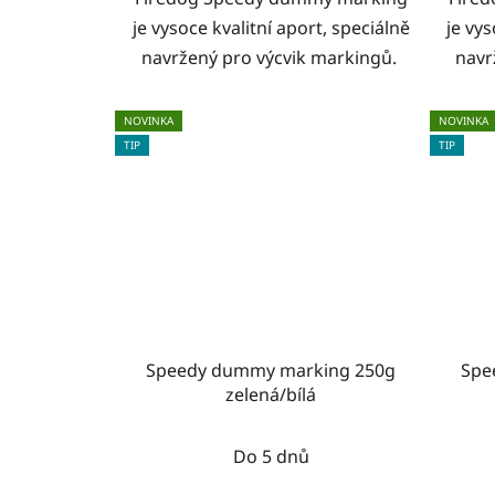
je vysoce kvalitní aport, speciálně
je vys
navržený pro výcvik markingů.
navr
NOVINKA
NOVINKA
TIP
TIP
Speedy dummy marking 250g
Spe
zelená/bílá
Do 5 dnů