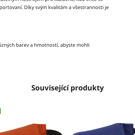
rtovaní. Díky svým kvalitám a všestrannosti je
ůzných barev a hmotností, abyste mohli
Související produkty