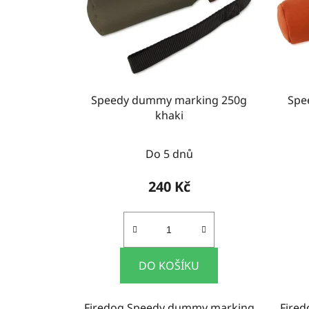
Speedy dummy marking 250g
Spe
khaki
Do 5 dnů
240 Kč
DO KOŠÍKU
Firedog Speedy dummy marking
Fire