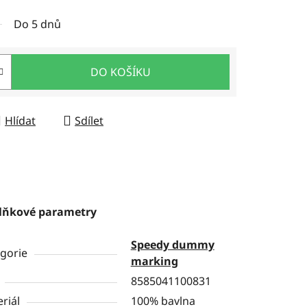
Do 5 dnů
DO KOŠÍKU
Hlídat
Sdílet
lňkové parametry
Speedy dummy
gorie
marking
8585041100831
riál
100% bavlna