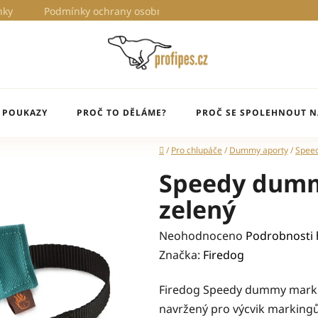
nky
Podmínky ochrany osobních údajů
Proč to děláme?
 POUKAZY
PROČ TO DĚLÁME?
PROČ SE SPOLEHNOUT N
Domů
/
Pro chlupáče
/
Dummy aporty
/
Spee
Speedy dumm
zelený
Průměrné
Neohodnoceno
Podrobnosti
hodnocení
Značka:
Firedog
produktu
Firedog Speedy dummy marking
je
navržený pro výcvik marking
0,0