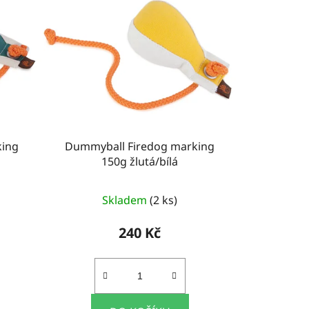
king
Dummyball Firedog marking
150g žlutá/bílá
Skladem
(2 ks)
240 Kč