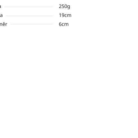
a
250g
ka
19cm
měr
6cm