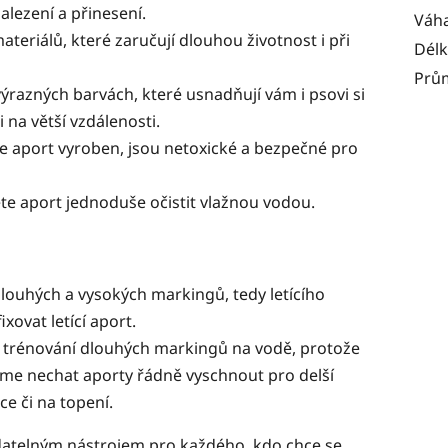
alezení a přinesení.
Váh
eriálů, které zaručují dlouhou životnost i při
Dél
Prů
výrazných barvách, které usnadňují vám i psovi si
na větší vzdálenosti.
je aport vyroben, jsou netoxické a bezpečné pro
e aport jednoduše očistit vlažnou vodou.
dlouhých a vysokých markingů, tedy letícího
xovat letící aport.
 trénování dlouhých markingů na vodě, protože
me nechat aporty řádně vyschnout pro delší
ce či na topení.
atelným nástrojem pro každého, kdo chce se