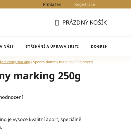
Přihlášení
Registrace
Kontakty
Blog
DogRehab
PRÁZDNÝ KOŠÍK
NÁKUPNÍ
KOŠÍK
A NÁS?
STŘÍHÁNÍ A ÚPRAVA SRSTI
DOGREHAB
BL
dy dummy marking
/
Speedy dummy marking 250g zelený
y marking 250g
 hodnocení
 je vysoce kvalitní aport, speciálně
ů.