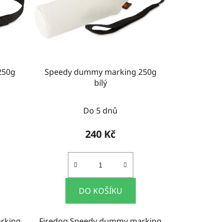
250g
Speedy dummy marking 250g
bílý
Do 5 dnů
240 Kč
DO KOŠÍKU
rking
Firedog Speedy dummy marking