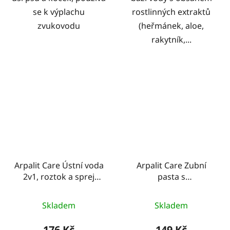
se k výplachu
rostlinných extraktů
zvukovodu
(heřmánek, aloe,
rakytník,...
Arpalit Care Ústní voda
Arpalit Care Zubní
2v1, roztok a sprej
pasta s
250ml
chlorhexidinem 50ml
Skladem
Skladem
176 Kč
149 Kč