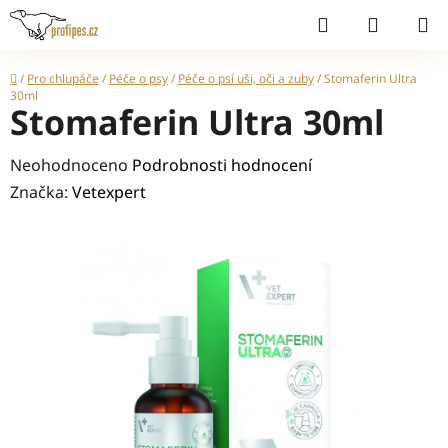
Přejít
Hledat
NÁKUP
na
KOŠÍK
obsah
Domů
/
Pro chlupáče
/
Péče o psy
/
Péče o psí uši, oči a zuby
/
Stomaferin Ultra
30ml
Stomaferin Ultra 30ml
Průměrné
Neohodnoceno
Podrobnosti hodnocení
hodnocení
Značka:
Vetexpert
produktu
je
0,0
z
5
hvězdiček.