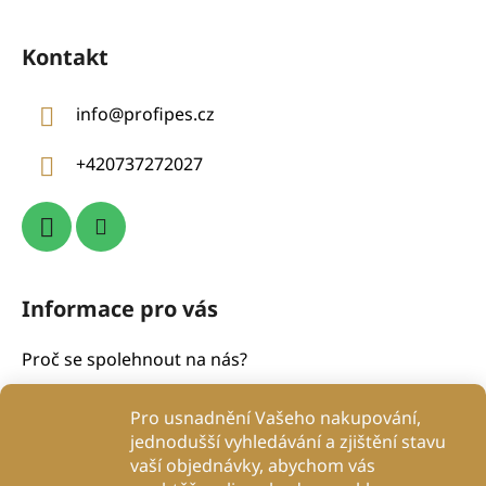
Z
á
Kontakt
p
a
info
@
profipes.cz
t
í
+420737272027
Informace pro vás
Proč se spolehnout na nás?
Obchodní podmínky
Pro usnadnění Vašeho nakupování,
Podmínky ochrany osobních údajů
jednodušší vyhledávání a zjištění stavu
Proč to děláme?
vaší objednávky, abychom vás