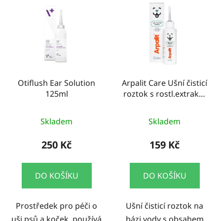
Otiflush Ear Solution
Arpalit Care Ušní čisticí
125ml
roztok s rostl.extrakty
100ml
Skladem
Skladem
250 Kč
159 Kč
DO KOŠÍKU
DO KOŠÍKU
Prostředek pro péči o
Ušní čisticí roztok na
uši psů a koček, používá
bázi vody s obsahem