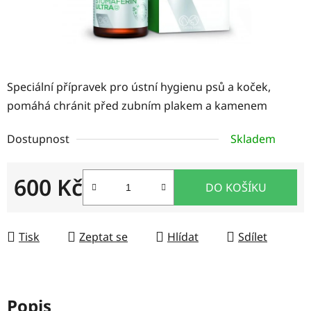
Speciální přípravek pro ústní hygienu psů a koček,
pomáhá chránit před zubním plakem a kamenem
Dostupnost
Skladem
600 Kč
DO KOŠÍKU
Měrná cena:
Tisk
Zeptat se
Hlídat
Sdílet
Popis