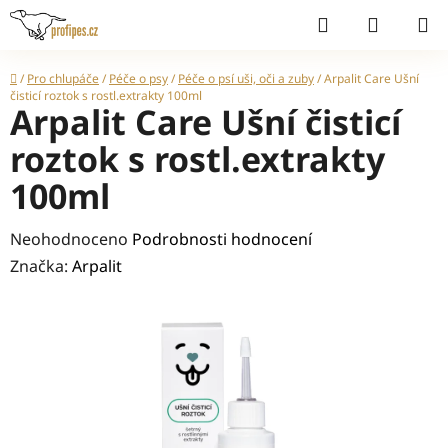
Přejít
Hledat
NÁKUP
na
KOŠÍK
obsah
Domů
/
Pro chlupáče
/
Péče o psy
/
Péče o psí uši, oči a zuby
/
Arpalit Care Ušní
čisticí roztok s rostl.extrakty 100ml
Arpalit Care Ušní čisticí
roztok s rostl.extrakty
100ml
Průměrné
Neohodnoceno
Podrobnosti hodnocení
hodnocení
Značka:
Arpalit
produktu
je
0,0
z
5
hvězdiček.