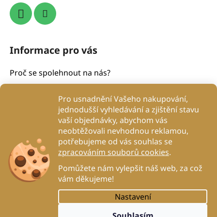
Informace pro vás
Proč se spolehnout na nás?
Obchodní podmínky
Pro usnadnění Vašeho nakupování,
Podmínky ochrany osobních údajů
jednodušší vyhledávání a zjištění stavu
Proč to děláme?
vaší objednávky, abychom vás
Kontakty
neobtěžovali nevhodnou reklamou,
potřebujeme od vás souhlas se
Blog
zpracováním souborů cookies
.
DogRehab
Pomůžete nám vylepšit náš web, za což
vám děkujeme!
Nastavení
Vytvořil Shoptet
Souhlasím