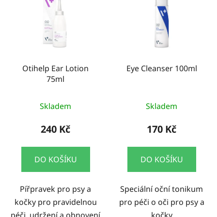
Otihelp Ear Lotion
Eye Cleanser 100ml
75ml
Skladem
Skladem
240 Kč
170 Kč
DO KOŠÍKU
DO KOŠÍKU
Pířpravek pro psy a
Speciální oční tonikum
kočky pro pravidelnou
pro péči o oči pro psy a
péči, udržení a obnovení
kočky