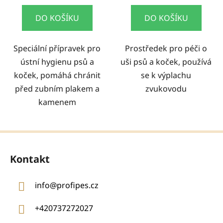
DO KOŠÍKU
DO KOŠÍKU
Speciální přípravek pro
Prostředek pro péči o
ústní hygienu psů a
uši psů a koček, používá
koček, pomáhá chránit
se k výplachu
před zubním plakem a
zvukovodu
kamenem
Z
á
Kontakt
p
a
info
@
profipes.cz
t
í
+420737272027