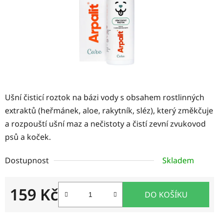
Ušní čisticí roztok na bázi vody s obsahem rostlinných
extraktů (heřmánek, aloe, rakytník, sléz), který změkčuje
a rozpouští ušní maz a nečistoty a čistí zevní zvukovod
psů a koček.
Dostupnost
Skladem
159 Kč
DO KOŠÍKU
Měrná cena: