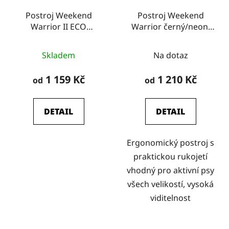
Postroj Weekend
Postroj Weekend
Warrior II ECO
Warrior černý/neon,
petrželový, Hurtta
Hurtta
Skladem
Na dotaz
1 159 Kč
1 210 Kč
od
od
DETAIL
DETAIL
Ergonomický postroj s
praktickou rukojetí
vhodný pro aktivní psy
všech velikostí, vysoká
viditelnost