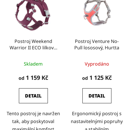
Postroj Weekend
Postroj Venture No-
Warrior II ECO lilkový,
Pull lososový, Hurtta
Hurtta
Skladem
Vyprodáno
1 159 Kč
1 125 Kč
od
od
DETAIL
DETAIL
Tento postroj je navržen
Ergonomický postroj s
tak, aby poskytoval
nastavitelnými popruhy
maximální komfort
a stabilním