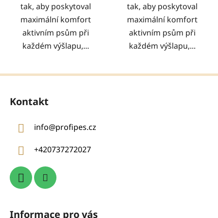
tak, aby poskytoval
tak, aby poskytoval
maximální komfort
maximální komfort
aktivním psům při
aktivním psům při
každém výšlapu,...
každém výšlapu,...
Z
á
Kontakt
p
a
info
@
profipes.cz
t
í
+420737272027
Informace pro vás