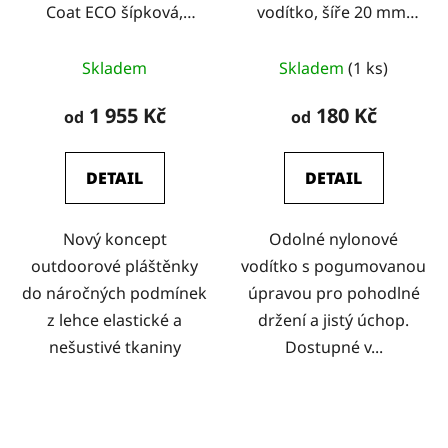
Coat ECO šípková,
vodítko, šíře 20 mm,
Hurtta
červené
Skladem
Skladem
(1 ks)
1 955 Kč
180 Kč
od
od
DETAIL
DETAIL
Nový koncept
Odolné nylonové
outdoorové pláštěnky
vodítko s pogumovanou
do náročných podmínek
úpravou pro pohodlné
z lehce elastické a
držení a jistý úchop.
nešustivé tkaniny
Dostupné v...