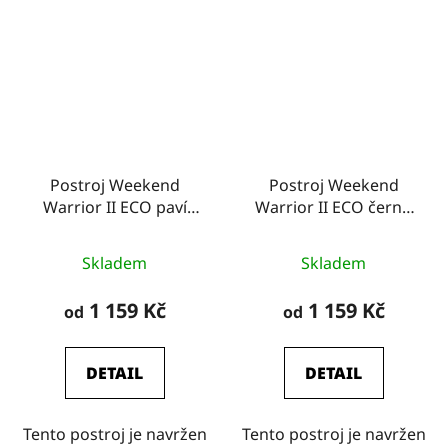
Postroj Weekend
Postroj Weekend
Warrior II ECO paví
Warrior II ECO černý,
zeleň, Hurtta
Hurtta
Skladem
Skladem
1 159 Kč
1 159 Kč
od
od
DETAIL
DETAIL
Tento postroj je navržen
Tento postroj je navržen