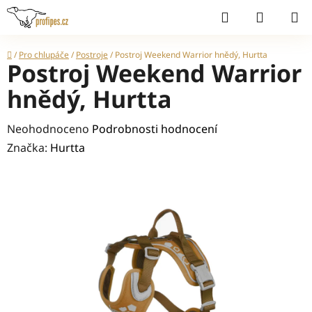
Přejít
Hledat
NÁKUP
na
KOŠÍK
obsah
Domů
/
Pro chlupáče
/
Postroje
/
Postroj Weekend Warrior hnědý, Hurtta
Postroj Weekend Warrior
hnědý, Hurtta
Průměrné
Neohodnoceno
Podrobnosti hodnocení
hodnocení
Značka:
Hurtta
produktu
je
0,0
z
5
hvězdiček.