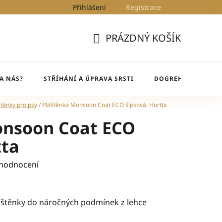
Přihlášení
Registrace
Kontakty
Blog
DogRehab
PRÁZDNÝ KOŠÍK
NÁKUPNÍ
KOŠÍK
A NÁS?
STŘÍHÁNÍ A ÚPRAVA SRSTI
DOGREHAB
BL
štěnky pro psy
/
Pláštěnka Monsoon Coat ECO šípková, Hurtta
onsoon Coat ECO
tta
 hodnocení
štěnky do náročných podmínek z lehce