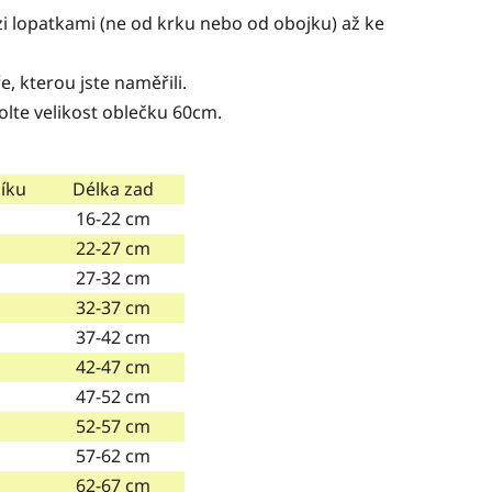
i lopatkami (ne od krku nebo od obojku) až ke
e, kterou jste naměřili.
olte velikost oblečku 60cm.
íku
Délka zad
16-22 cm
22-27 cm
27-32 cm
32-37 cm
37-42 cm
42-47 cm
47-52 cm
52-57 cm
57-62 cm
62-67 cm