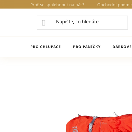
Přejít
Proč se spolehnout na nás?
Obchodní podmí
na
obsah
PRO CHLUPÁČE
PRO PÁNÍČKY
DÁRKOVÉ