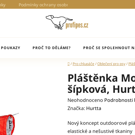
nky
Podmínky ochrany osobních údajů
Proč to děláme?
 POUKAZY
PROČ TO DĚLÁME?
PROČ SE SPOLEHNOUT N
Domů
/
Pro chlupáče
/
Oblečení pro psy
/
Plá
Pláštěnka M
šípková, Hur
Průměrné
Neohodnoceno
Podrobnosti
hodnocení
Značka:
Hurtta
produktu
Nový koncept outdoorové plá
je
elastické a nešustivé tkaniny
0,0