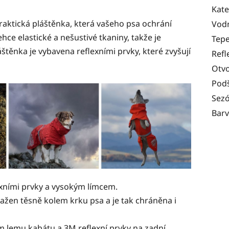
Kate
raktická pláštěnka, která vašeho psa ochrání
Vodn
hce elastické a nešustivé tkaniny, takže je
Tepe
těnka je vybavena reflexními prvky, které zvyšují
Refl
Otvo
Podš
Sez
Bar
exními prvky a vysokým límcem.
ažen těsně kolem krku psa a je tak chráněna i
ím lemu kabátu a 3M reflexní prvky na zadní