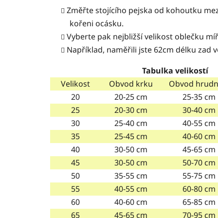
Změřte stojícího pejska od kohoutku mez
kořeni ocásku.
Vyberte pak nejbližší velikost oblečku míř
Například, naměřili jste 62cm délku zad
v
Tabulka velikostí
Velikost
Obvod krku
Obvod hrudn
20
20-25 cm
25-35 cm
25
20-30 cm
30-40 cm
30
25-40 cm
40-55 cm
35
25-45 cm
40-60 cm
40
30-50 cm
45-65 cm
45
30-50 cm
50-70 cm
50
35-55 cm
55-75 cm
55
40-55 cm
60-80 cm
60
40-60 cm
65-85 cm
65
45-65 cm
70-95 cm