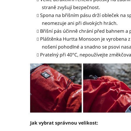
straně zvyšují bezpečnost.
Spona na břišním pásu drží obleček na sp
neomezuje ani při divokých hrách.
Břišní pás účinně chrání před bahnem a 
Pláštěnka Hurtta Monsoon je vyrobena z le
nošení pohodlné a snadno se psovi nasa
Pratelný při 40°C, nepoužívejte změkčova
Jak vybrat správnou velikost: