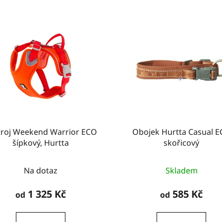
troj Weekend Warrior ECO
Obojek Hurtta Casual 
šípkový, Hurtta
skořicový
Na dotaz
Skladem
1 325 Kč
585 Kč
od
od