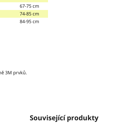
67-75 cm
74-85 cm
84-95 cm
ně 3M prvků.
Související produkty