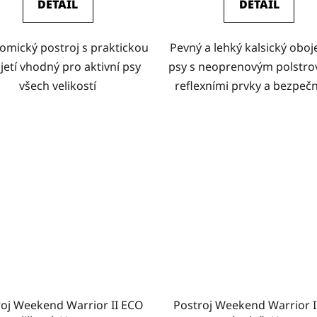
DETAIL
DETAIL
omický postroj s praktickou
Pevný a lehký kalsický oboj
jetí vhodný pro aktivní psy
psy s neoprenovým polstro
všech velikostí
reflexními prvky a bezpečn
roj Weekend Warrior II ECO
Postroj Weekend Warrior I