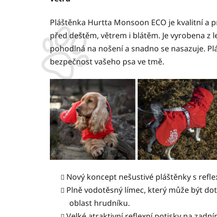
Pláštěnka Hurtta Monsoon ECO je kvalitní a p
před deštěm, větrem i blátěm. Je vyrobena z le
pohodlná na nošení a snadno se nasazuje. Pláš
bezpečnost vašeho psa ve tmě.
Nový koncept nešustivé pláštěnky s refl
Plně vodotěsný límec, který může být dot
oblast hrudníku.
Velké atraktivní reflexní potisky na zadn