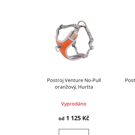
Postroj Venture No-Pull
Pos
oranžový, Hurtta
Vyprodáno
1 125 Kč
od