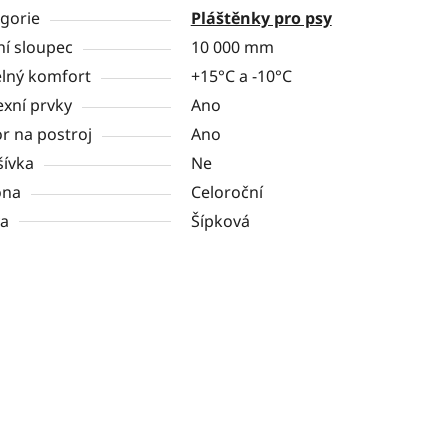
gorie
Pláštěnky pro psy
í sloupec
10 000 mm
lný komfort
+15°C a -10°C
exní prvky
Ano
r na postroj
Ano
ívka
Ne
óna
Celoroční
va
Šípková