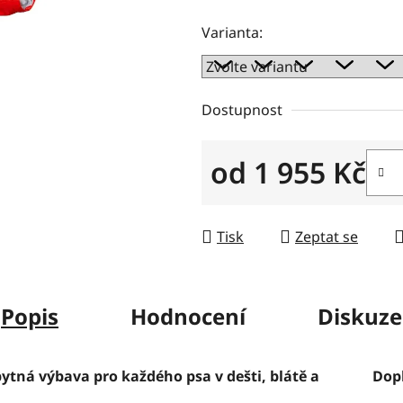
z
Varianta:
5
hvězdiček.
Dostupnost
od
1 955 Kč
Měrná cena:
Tisk
Zeptat se
Popis
Hodnocení
Diskuze
tná výbava pro každého psa v dešti, blátě a
Dop