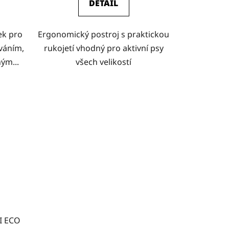
DETAIL
ek pro
Ergonomický postroj s praktickou
váním,
rukojetí vhodný pro aktivní psy
ým...
všech velikostí
I ECO