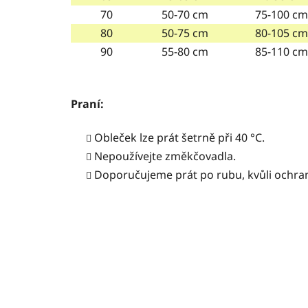
70
50-70 cm
75-100 cm
80
50-75 cm
80-105 cm
90
55-80 cm
85-110 cm
Praní:
Obleček lze prát šetrně při 40 °C.
Nepoužívejte
změkčovadla.
Doporučujeme prát po rubu, kvůli ochra