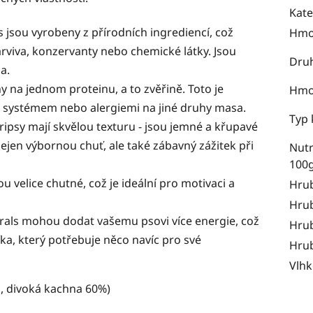
Kate
s jsou vyrobeny z přírodních ingrediencí, což
Hmo
viva, konzervanty nebo chemické látky. Jsou
Dru
a.
y na jednom proteinu, a to zvěřině. Toto je
Hmot
cím systémem nebo alergiemi na jiné druhy masa.
Typ 
tripsy mají skvělou texturu - jsou jemné a křupavé
ejen výbornou chuť, ale také zábavný zážitek při
Nutr
100
ou velice chutné, což je ideální pro motivaci a
Hrub
Hrub
urals mohou dodat vašemu psovi více energie, což
Hrub
ka, který potřebuje něco navíc pro své
Hrub
Vlhk
n, divoká kachna 60%)