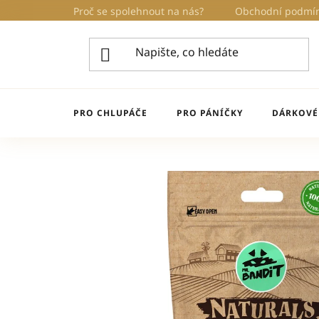
Přejít
Proč se spolehnout na nás?
Obchodní podmí
na
obsah
PRO CHLUPÁČE
PRO PÁNÍČKY
DÁRKOVÉ