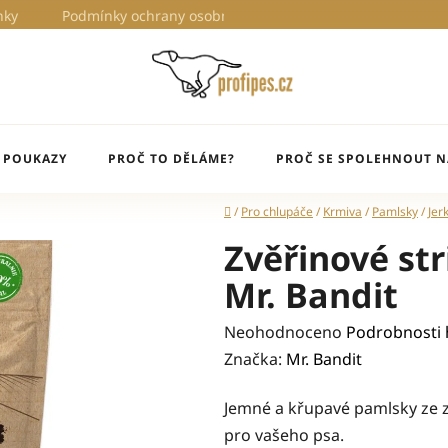
nky
Podmínky ochrany osobních údajů
Proč to děláme?
 POUKAZY
PROČ TO DĚLÁME?
PROČ SE SPOLEHNOUT N
Domů
/
Pro chlupáče
/
Krmiva
/
Pamlsky
/
Jer
Zvěřinové str
Mr. Bandit
Průměrné
Neohodnoceno
Podrobnosti
hodnocení
Značka:
Mr. Bandit
produktu
Jemné a křupavé pamlsky ze zv
je
pro vašeho psa.
0,0