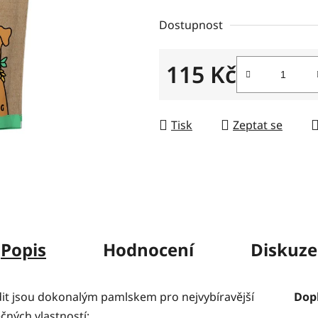
z
Dostupnost
5
hvězdiček.
115 Kč
Měrná cena:
Tisk
Zeptat se
Popis
Hodnocení
Diskuze
dit jsou dokonalým pamlskem pro nejvybíravější
Dop
čných vlastností: