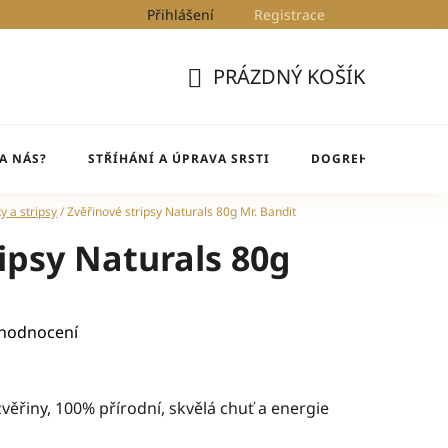
Přihlášení
Registrace
Kontakty
Blog
DogRehab
PRÁZDNÝ KOŠÍK
NÁKUPNÍ
KOŠÍK
A NÁS?
STŘÍHÁNÍ A ÚPRAVA SRSTI
DOGREHAB
BL
ky a stripsy
/
Zvěřinové stripsy Naturals 80g Mr. Bandit
ipsy Naturals 80g
 hodnocení
ěřiny, 100% přírodní, skvělá chuť a energie