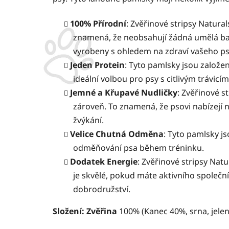
100% Přírodní
: Zvěřinové stripsy Natural
znamená, že neobsahují žádná umělá bar
vyrobeny s ohledem na zdraví vašeho ps
Jeden Protein
: Tyto pamlsky jsou založen
ideální volbou pro psy s citlivým trávi
Jemné a Křupavé Nudličky
: Zvěřinové s
zároveň. To znamená, že psovi nabízejí n
žvýkání.
Velice Chutná Odměna
: Tyto pamlsky js
odměňování psa během tréninku.
Dodatek Energie
: Zvěřinové stripsy Nat
je skvělé, pokud máte aktivního společní
dobrodružství.
Složení: Zvěřina
100% (Kanec 40%, srna, jele