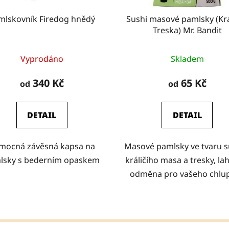
mlskovník Firedog hnědý
Sushi masové pamlsky (Krá
Treska) Mr. Bandit
Vyprodáno
Skladem
340 Kč
65 Kč
od
od
DETAIL
DETAIL
mocná závěsná kapsa na
Masové pamlsky ve tvaru s
lsky s bederním opaskem
králičího masa a tresky, l
odměna pro vašeho chlu