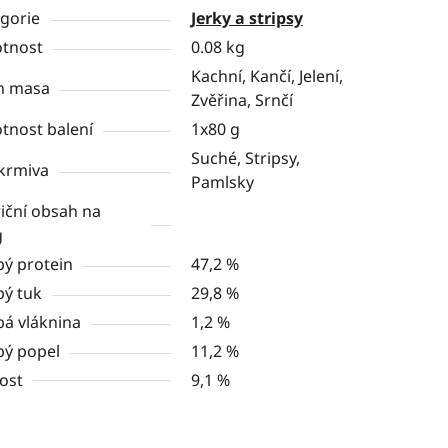
gorie
Jerky a stripsy
tnost
0.08 kg
Kachní, Kančí, Jelení,
h masa
Zvěřina, Srnčí
nost balení
1x80 g
Suché, Stripsy,
krmiva
Pamlsky
iční obsah na
g
ý protein
47,2 %
ý tuk
29,8 %
á vláknina
1,2 %
ý popel
11,2 %
ost
9,1 %