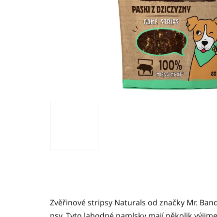
Zvěřinové stripsy Naturals od značky Mr. Ban
psy. Tyto lahodné pamlsky mají několik výjime