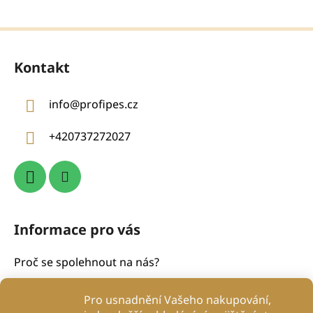
Z
á
Kontakt
p
a
info
@
profipes.cz
t
í
+420737272027
Informace pro vás
Proč se spolehnout na nás?
Obchodní podmínky
Pro usnadnění Vašeho nakupování,
Podmínky ochrany osobních údajů