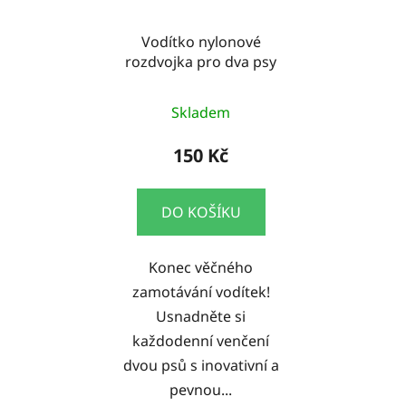
Vodítko nylonové
rozdvojka pro dva psy
Skladem
150 Kč
DO KOŠÍKU
Konec věčného
zamotávání vodítek!
Usnadněte si
každodenní venčení
dvou psů s inovativní a
pevnou...