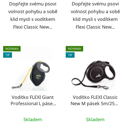
Dopřejte svému psovi
Dopřejte svému psovi
volnost pohybu a sobě
volnost pohybu a sobě
klid mysli s vodítkem
klid mysli s vodítkem
Flexi Classic New...
Flexi Classic New...
NOVINKA
NOVINKA
TIP
TIP
Vodítko FLEXI Giant
Vodítko FLEXI Classic
Professional L pásek
New M pásek 5m/25kg
10m/50kg neon
černá
Skladem
Skladem