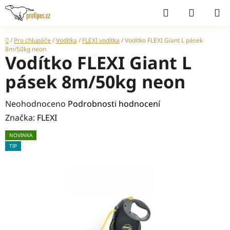
Přejít
Hledat
NÁKUP
na
KOŠÍK
obsah
Domů
/
Pro chlupáče
/
Vodítka
/
FLEXI vodítka
/
Vodítko FLEXI Giant L pásek
8m/50kg neon
Vodítko FLEXI Giant L
pásek 8m/50kg neon
Průměrné
Neohodnoceno
Podrobnosti hodnocení
hodnocení
Značka:
FLEXI
produktu
NOVINKA
je
TIP
0,0
z
5
hvězdiček.