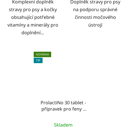
Komplexní doplněk
Doplněk stravy pro psy
stravy pro psy a kočky
na podporu správné
obsahující potřebné
činnosti močového
vitamíny a minerály pro
ústrojí
doplnění...
NOVINKA
TIP
ProlactiNo 30 tablet -
přípravek pro feny s
příznaky falešné
březosti
Skladem