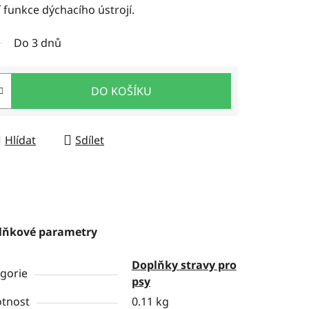
 funkce dýchacího ústrojí.
Do 3 dnů
DO KOŠÍKU
Hlídat
Sdílet
lňkové parametry
Doplňky stravy pro
gorie
psy
tnost
0.11 kg