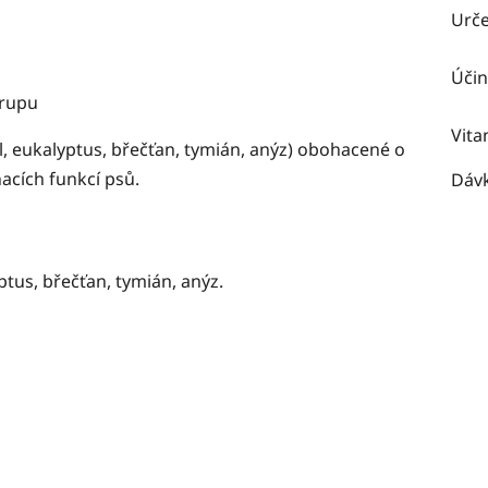
Urč
Účin
irupu
Vita
el, eukalyptus, břečťan, tymián, anýz) obohacené o
acích funkcí psů.
Dáv
yptus, břečťan, tymián, anýz.