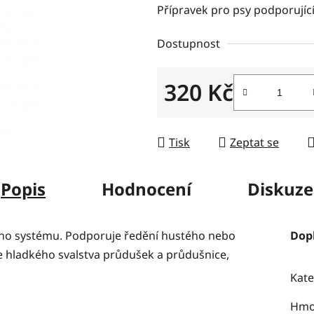
Přípravek pro psy podporující
je
0,0
Dostupnost
z
5
320 Kč
hvězdiček.
Měrná cena:
Tisk
Zeptat se
Popis
Hodnocení
Diskuze
ího systému.
Podporuje ředění hustého nebo
Dop
e hladkého svalstva průdušek a průdušnice,
Kate
Hmo