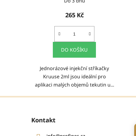
Do 3 dnů
265 Kč
DO KOŠÍKU
Jednorázové injekční stříkačky
Kruuse 2ml jsou ideální pro
aplikaci malých objemů tekutin u...
Z
á
Kontakt
p
a