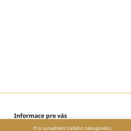
Informace pro vás
Pro usnadnění Vašeho nakupování,
Proč se spolehnout na nás?