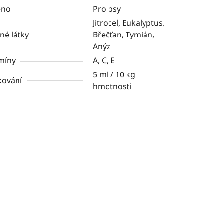
eno
Pro psy
Jitrocel, Eukalyptus,
né látky
Břečťan, Tymián,
Anýz
míny
A, C, E
5 ml / 10 kg
kování
hmotnosti