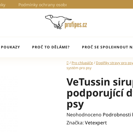
nky
Podmínky ochrany osobních údajů
Proč to děláme?
 POUKAZY
PROČ TO DĚLÁME?
PROČ SE SPOLEHNOUT N
Domů
/
Pro chlupáče
/
Doplňky stravy pro ps
systém pro psy
VeTussin siru
podporující 
psy
Průměrné
Neohodnoceno
Podrobnosti
hodnocení
Značka:
Vetexpert
produktu