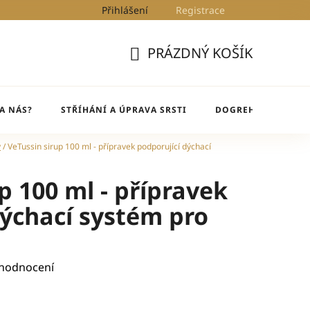
Přihlášení
Registrace
Kontakty
Blog
DogRehab
PRÁZDNÝ KOŠÍK
NÁKUPNÍ
KOŠÍK
A NÁS?
STŘÍHÁNÍ A ÚPRAVA SRSTI
DOGREHAB
BL
y
/
VeTussin sirup 100 ml - přípravek podporující dýchací
p 100 ml - přípravek
dýchací systém pro
 hodnocení