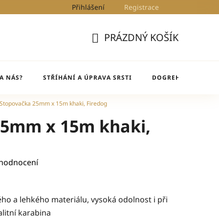
Přihlášení
Registrace
Kontakty
Blog
DogRehab
PRÁZDNÝ KOŠÍK
NÁKUPNÍ
KOŠÍK
A NÁS?
STŘÍHÁNÍ A ÚPRAVA SRSTI
DOGREHAB
BL
Stopovačka 25mm x 15m khaki, Firedog
25mm x 15m khaki,
 hodnocení
o a lehkého materiálu, vysoká odolnost i při
litní karabina