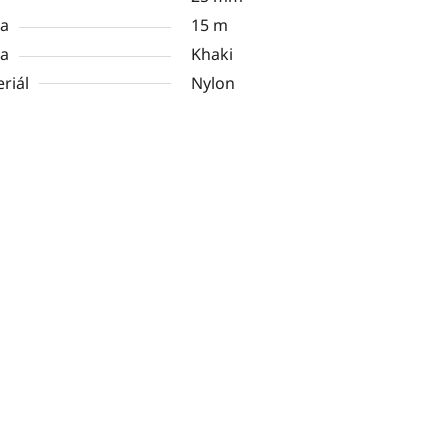
ka
15 m
va
Khaki
riál
Nylon