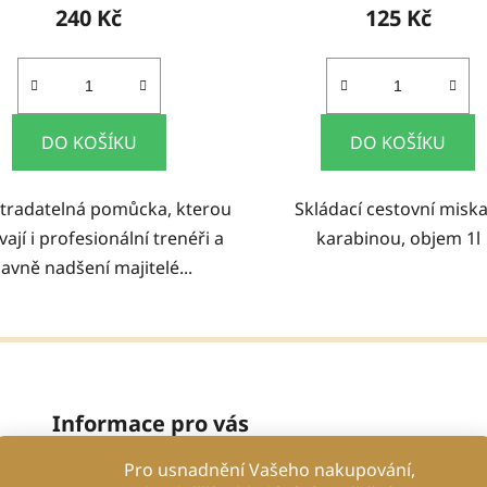
240 Kč
125 Kč
DO KOŠÍKU
DO KOŠÍKU
tradatelná pomůcka, kterou
Skládací cestovní miska
ají i profesionální trenéři a
karabinou, objem 1l
lavně nadšení majitelé...
Informace pro vás
Pro usnadnění Vašeho nakupování,
Proč se spolehnout na nás?