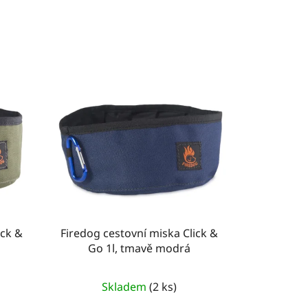
ick &
Firedog cestovní miska Click &
Go 1l, tmavě modrá
Skladem
(2 ks)