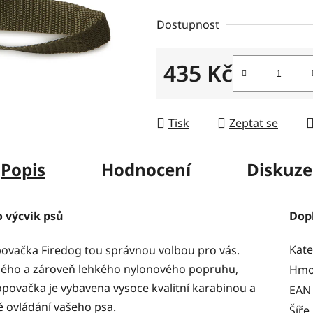
z
Dostupnost
5
hvězdiček.
435 Kč
Měrná cena:
Tisk
Zeptat se
Popis
Hodnocení
Diskuze
 výcvik psů
Dop
Kate
opovačka Firedog tou správnou volbou pro vás.
ného a zároveň lehkého nylonového popruhu,
Hmo
opovačka je vybavena vysoce kvalitní karabinou a
EAN
é ovládání vašeho psa.
Šíře