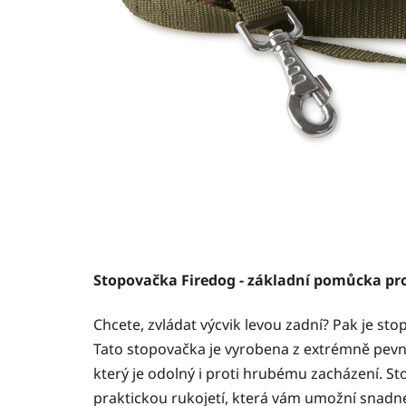
Stopovačka Firedog - základní pomůcka pro
Chcete, zvládat výcvik levou zadní? Pak je st
Tato stopovačka je vyrobena z extrémně pev
který je odolný i proti hrubému zacházení. St
praktickou rukojetí, která vám umožní snadn