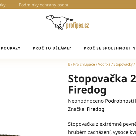
nky
Podmínky ochrany osobních údajů
Proč to děláme?
 POUKAZY
PROČ TO DĚLÁME?
PROČ SE SPOLEHNOUT N
Domů
/
Pro chlupáče
/
Vodítka
/
Stopovačky
/
Stopovačka 
Firedog
Průměrné
Neohodnoceno
Podrobnosti
hodnocení
Značka:
Firedog
produktu
Stopovačka z extrémně pevnéh
je
hrubém zacházení, vysoce kva
0,0