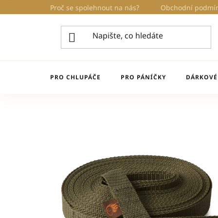
Přejít
Proč se spolehnout na nás?
Obchodní podmí
na
obsah
PRO CHLUPÁČE
PRO PÁNÍČKY
DÁRKOVÉ