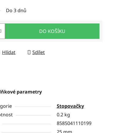
Do 3 dnů
DO KOŠÍKU
Hlídat
Sdílet
lňkové parametry
gorie
Stopovačky
tnost
0.2 kg
8585041110199
25 mm