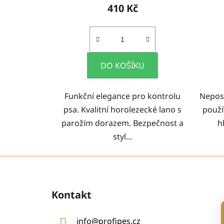
410 Kč
DO KOŠÍKU
Funkční elegance pro kontrolu
Nepos
psa. Kvalitní horolezecké lano s
použív
parožím dorazem. Bezpečnost a
h
styl...
Z
á
Kontakt
p
a
info
@
profipes.cz