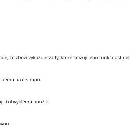
padě, že zboží vykazuje vady, které snižují jeho funkčnost n
denému na e-shopu.
jící obvyklému použití.
uvou.