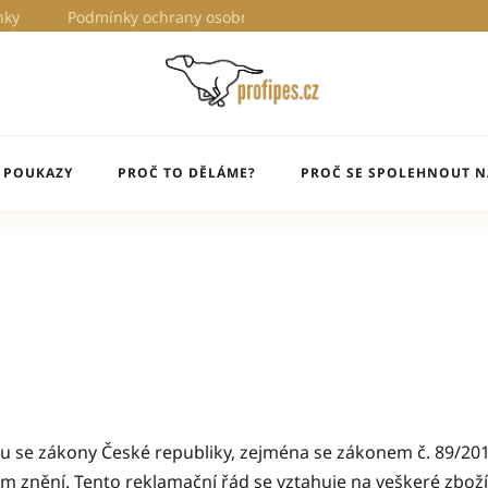
nky
Podmínky ochrany osobních údajů
Proč to děláme?
 POUKAZY
PROČ TO DĚLÁME?
PROČ SE SPOLEHNOUT N
du se zákony České republiky, zejména se zákonem č. 89/20
ném znění. Tento reklamační řád se vztahuje na veškeré zb