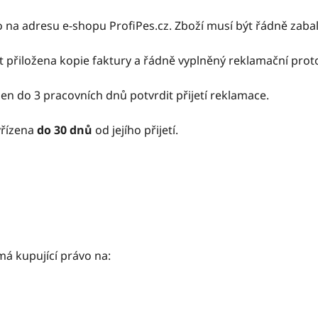
 na adresu e-shopu ProfiPes.cz. Zboží musí být řádně zaba
t přiložena kopie faktury a řádně vyplněný reklamační prot
nen do 3 pracovních dnů potvrdit přijetí reklamace.
řízena
do 30 dnů
od jejího přijetí.
á kupující právo na: