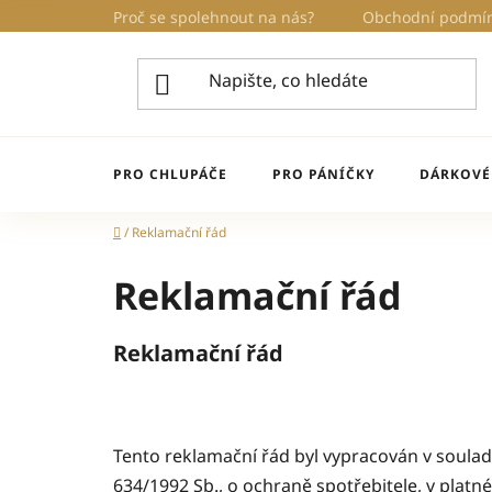
Přejít
Proč se spolehnout na nás?
Obchodní podmí
na
obsah
PRO CHLUPÁČE
PRO PÁNÍČKY
DÁRKOVÉ
Domů
/
Reklamační řád
Reklamační řád
Reklamační řád
Tento reklamační řád byl vypracován v soula
634/1992 Sb., o ochraně spotřebitele, v plat