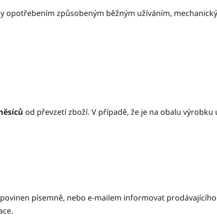
nikly opotřebením způsobeným běžným užíváním, mechanic
měsíců
od převzetí zboží. V případě, že je na obalu výrobku 
e povinen písemně, nebo e-mailem informovat prodávajícího
ace.