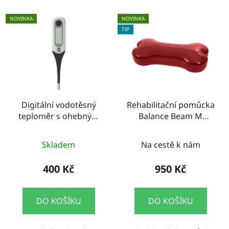
NOVINKA
NOVINKA
TIP
Digitální vodotěsný
Rehabilitační pomůcka
teploměr s ohebným
Balance Beam M
koncem Kruuse
Kruuse
Skladem
Na cestě k nám
400 Kč
950 Kč
DO KOŠÍKU
DO KOŠÍKU