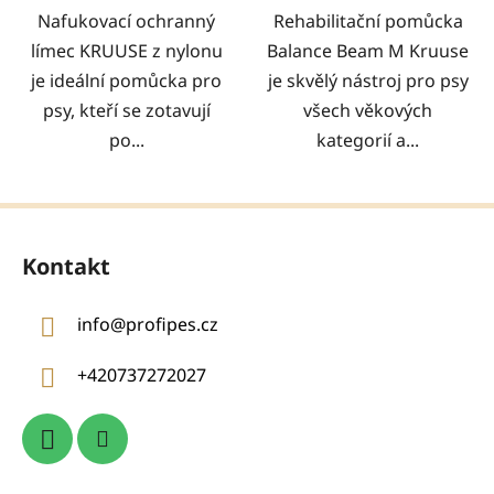
Nafukovací ochranný
Rehabilitační pomůcka
límec KRUUSE z nylonu
Balance Beam M Kruuse
je ideální pomůcka pro
je skvělý nástroj pro psy
psy, kteří se zotavují
všech věkových
po...
kategorií a...
Z
á
Kontakt
p
a
info
@
profipes.cz
t
í
+420737272027