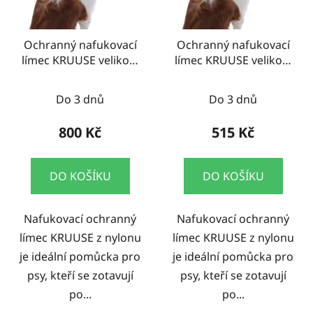
Ochranný nafukovací
Ochranný nafukovací
límec KRUUSE velikost
límec KRUUSE velikost
XL
S
Do 3 dnů
Do 3 dnů
800 Kč
515 Kč
DO KOŠÍKU
DO KOŠÍKU
Nafukovací ochranný
Nafukovací ochranný
límec KRUUSE z nylonu
límec KRUUSE z nylonu
je ideální pomůcka pro
je ideální pomůcka pro
psy, kteří se zotavují
psy, kteří se zotavují
po...
po...