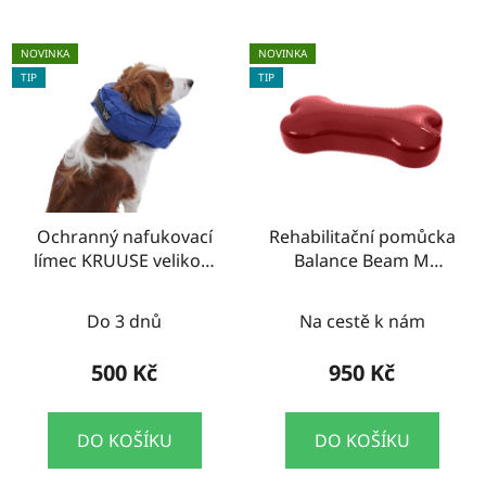
NOVINKA
NOVINKA
TIP
TIP
Ochranný nafukovací
Rehabilitační pomůcka
límec KRUUSE velikost
Balance Beam M
XS
Kruuse
Do 3 dnů
Na cestě k nám
500 Kč
950 Kč
DO KOŠÍKU
DO KOŠÍKU