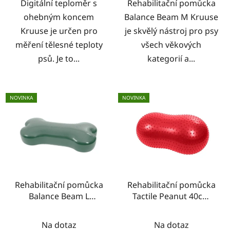
Digitální teploměr s
Rehabilitační pomůcka
ohebným koncem
Balance Beam M Kruuse
Kruuse je určen pro
je skvělý nástroj pro psy
měření tělesné teploty
všech věkových
psů. Je to...
kategorií a...
NOVINKA
NOVINKA
Rehabilitační pomůcka
Rehabilitační pomůcka
Balance Beam L
Tactile Peanut 40cm
Kruuse
Kruuse
Na dotaz
Na dotaz