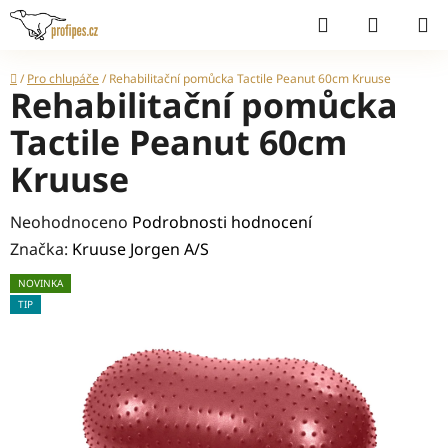
Přejít
Hledat
NÁKUP
na
KOŠÍK
obsah
Domů
/
Pro chlupáče
/
Rehabilitační pomůcka Tactile Peanut 60cm Kruuse
Rehabilitační pomůcka
Tactile Peanut 60cm
Kruuse
Průměrné
Neohodnoceno
Podrobnosti hodnocení
hodnocení
Značka:
Kruuse Jorgen A/S
produktu
NOVINKA
je
TIP
0,0
z
5
hvězdiček.