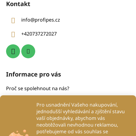
Kontakt
p
a
info
@
profipes.cz
t
í
+420737272027
Informace pro vás
Proč se spolehnout na nás?
Obchodní podmínky
Pro usnadnění Vašeho nakupování,
Podmínky ochrany osobních údajů
jednodušší vyhledávání a zjištění stavu
Proč to děláme?
vaší objednávky, abychom vás
Kontakty
neobtěžovali nevhodnou reklamou,
potřebujeme od vás souhlas se
Blog