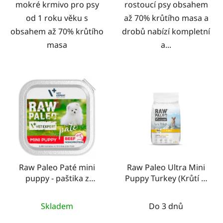
mokré krmivo pro psy
rostoucí psy obsahem
od 1 roku věku s
až 70% krůtího masa a
obsahem až 70% krůtího
drobů nabízí kompletní
masa
a...
Raw Paleo Paté mini
Raw Paleo Ultra Mini
puppy - paštika z
Puppy Turkey (Krůtí &
hovězího masa 150g
Brambory)
Skladem
Do 3 dnů