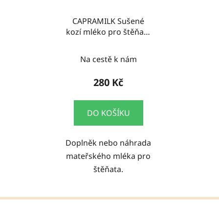
CAPRAMILK Sušené
kozí mléko pro štěňata
300g
Na cestě k nám
280 Kč
DO KOŠÍKU
Doplněk nebo náhrada
mateřského mléka pro
štěňata.
Z
á