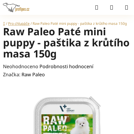
Přejít
Hledat
NÁKUP
na
KOŠÍK
obsah
Domů
/
Pro chlupáče
/
Raw Paleo Paté mini puppy - paštika z krůtího masa 150g
Raw Paleo Paté mini
puppy - paštika z krůtího
masa 150g
Průměrné
Neohodnoceno
Podrobnosti hodnocení
hodnocení
Značka:
Raw Paleo
produktu
je
0,0
z
5
hvězdiček.