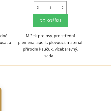
DO KOŠÍKU
edné
Míček pro psy, pro střední
ousat a
plemena, aport, plovoucí, materiál
přírodní kaučuk, vícebarevný,
sada...