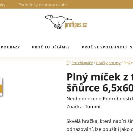
nky
Podmínky ochrany osobních údajů
Proč to děláme?
 POUKAZY
PROČ TO DĚLÁME?
PROČ SE SPOLEHNOUT N
Domů
/
Pro chlupáče
/
Hračky pro psy
/
Plný 
Plný míček z
šňůrce 6,5x6
Průměrné
Neohodnoceno
Podrobnosti
hodnocení
Značka:
Tommi
produktu
Skvělá hračka, která nabízí ši
je
odhazování, lze použít i jako
0,0