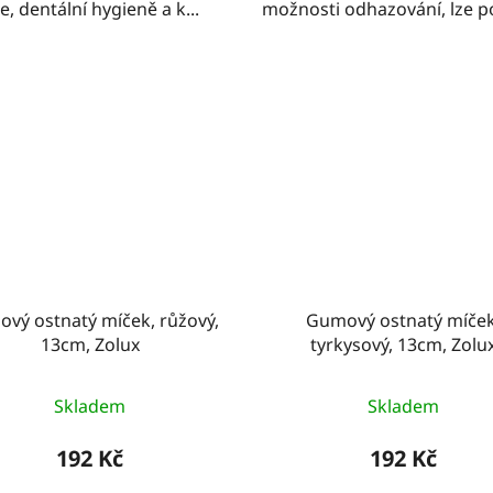
e, dentální hygieně a k...
možnosti odhazování, lze po
vý ostnatý míček, růžový,
Gumový ostnatý míček
13cm, Zolux
tyrkysový, 13cm, Zolu
Skladem
Skladem
192 Kč
192 Kč