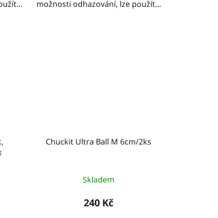
užít...
možnosti odhazování, lze použít...
,
Chuckit Ultra Ball M 6cm/2ks
x
Skladem
240 Kč