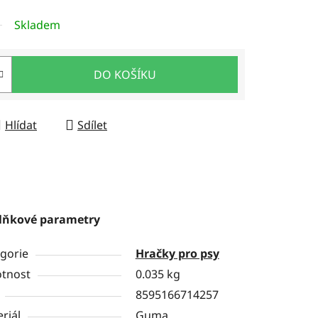
Skladem
DO KOŠÍKU
Hlídat
Sdílet
lňkové parametry
gorie
Hračky pro psy
tnost
0.035 kg
8595166714257
riál
Guma