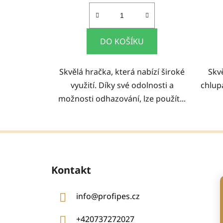
DO KOŠÍKU
Skvělá hračka, která nabízí široké
Skv
využití. Díky své odolnosti a
chlupá
možnosti odhazování, lze použít...
Z
á
Kontakt
p
a
info
@
profipes.cz
t
í
+420737272027