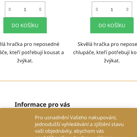
DO KOŠÍKU
DO KOŠÍKU
ělá hračka pro neposedné
Skvělá hračka pro nepos
če, kteří potřebují kousat a
chlupáče, kteří potřebují k
žvýkat.
žvýkat.
Informace pro vás
Pro usnadnění Vašeho nakupování,
Proč se spolehnout na nás?
jednodušší vyhledávání a zjištění stavu
Obchodní podmínky
vaší objednávky, abychom vás
Podmínky ochrany osobních údajů