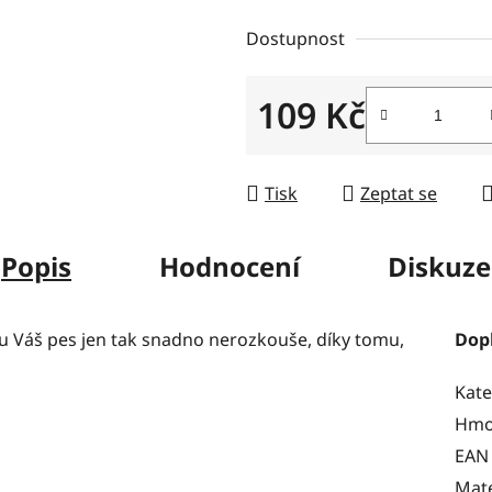
z
Dostupnost
5
hvězdiček.
109 Kč
Měrná cena:
Tisk
Zeptat se
Popis
Hodnocení
Diskuze
u Váš pes jen tak snadno nerozkouše, díky tomu,
Dop
Kate
Hmo
EAN
Mate