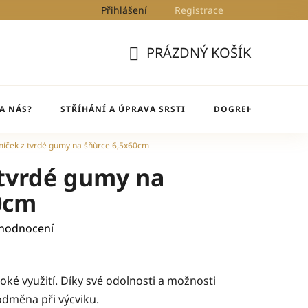
Přihlášení
Registrace
Kontakty
Blog
DogRehab
PRÁZDNÝ KOŠÍK
NÁKUPNÍ
KOŠÍK
A NÁS?
STŘÍHÁNÍ A ÚPRAVA SRSTI
DOGREHAB
BL
míček z tvrdé gumy na šňůrce 6,5x60cm
 tvrdé gumy na
0cm
 hodnocení
roké využití. Díky své odolnosti a možnosti
 odměna při výcviku.