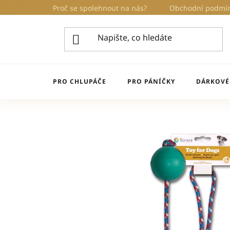
Přejít
Proč se spolehnout na nás?
Obchodní podmí
na
obsah
PRO CHLUPÁČE
PRO PÁNÍČKY
DÁRKOVÉ