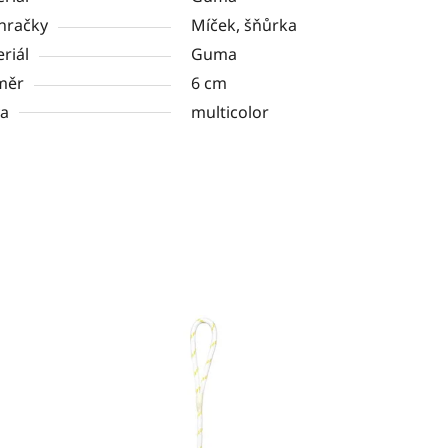
hračky
Míček, šňůrka
riál
Guma
měr
6 cm
va
multicolor