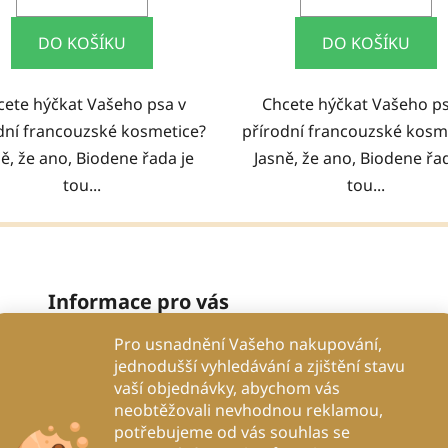
DO KOŠÍKU
DO KOŠÍKU
cete hýčkat Vašeho psa v
Chcete hýčkat Vašeho ps
dní francouzské kosmetice?
přírodní francouzské kosm
ě, že ano, Biodene řada je
Jasně, že ano, Biodene řa
tou...
tou...
Informace pro vás
Pro usnadnění Vašeho nakupování,
Proč se spolehnout na nás?
jednodušší vyhledávání a zjištění stavu
Obchodní podmínky
vaší objednávky, abychom vás
Podmínky ochrany osobních údajů
neobtěžovali nevhodnou reklamou,
potřebujeme od vás souhlas se
Proč to děláme?