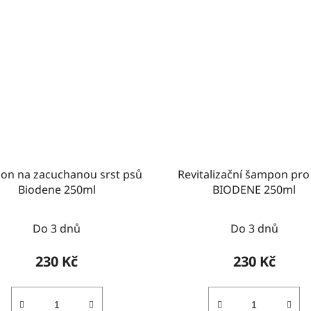
on na zacuchanou srst psů
Revitalizační šampon pro
Biodene 250ml
BIODENE 250ml
Do 3 dnů
Do 3 dnů
230 Kč
230 Kč