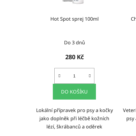
Hot Spot sprej 100ml
Ch
Do 3 dnů
280 Kč
DO KOŠÍKU
Lokální přípravek pro psy a kočky
Veter
jako doplněk při léčbě kožních
psy 
lézí, škrábanců a oděrek