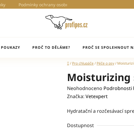
nky
Podmínky ochrany osobních údajů
Proč to děláme?
 POUKAZY
PROČ TO DĚLÁME?
PROČ SE SPOLEHNOUT N
Domů
/
Pro chlupáče
/
Péče o psy
/
Moisturiz
Moisturizing
Průměrné
Neohodnoceno
Podrobnosti
hodnocení
Značka:
Vetexpert
produktu
Hydratační a rozčesávací spre
je
0,0
Dostupnost
z