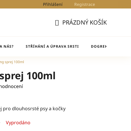
Přihlášení
Registrace
Kontakty
Blog
DogRehab
PRÁZDNÝ KOŠÍK
NÁKUPNÍ
KOŠÍK
A NÁS?
STŘÍHÁNÍ A ÚPRAVA SRSTI
DOGREHAB
BL
ing sprej 100ml
 sprej 100ml
 hodnocení
j pro dlouhosrsté psy a kočky
Vyprodáno