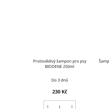
Protisvědivý šampon pro psy
Šamp
BIODENE 250ml
Do 3 dnů
230 Kč