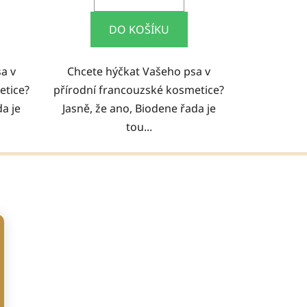
DO KOŠÍKU
a v
Chcete hýčkat Vašeho psa v
etice?
přírodní francouzské kosmetice?
da je
Jasně, že ano, Biodene řada je
tou...