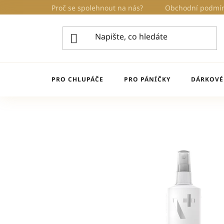
Přejít
Proč se spolehnout na nás?
Obchodní podmí
na
obsah
PRO CHLUPÁČE
PRO PÁNÍČKY
DÁRKOVÉ