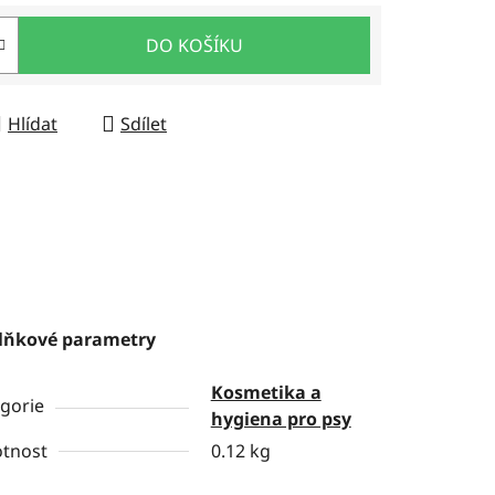
DO KOŠÍKU
Hlídat
Sdílet
lňkové parametry
Kosmetika a
gorie
hygiena pro psy
tnost
0.12 kg