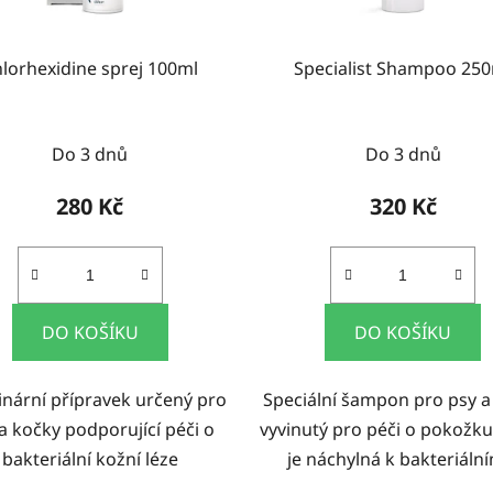
lorhexidine sprej 100ml
Specialist Shampoo 25
Do 3 dnů
Do 3 dnů
280 Kč
320 Kč
DO KOŠÍKU
DO KOŠÍKU
inární přípravek určený pro
Speciální šampon pro psy a
a kočky podporující péči o
vyvinutý pro péči o pokožku
bakteriální kožní léze
je náchylná k bakteriální