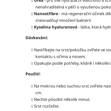
Urea
- pro své hydratační vlastnosti a s
nenahraditelná v péči o vysušenou pok
Nanostříbro
- má regenerační účinek dík
znesnadňují množení bakterií
Kyselina hyaluronová
- látka, která hyd
Dávkování:
Nastříkejte na srst/pokožku zvířete ve vz
kontaktu s očima a nosem.
Opakujte podle potřeby, klidně i
několikr
Použití:
Na mokrou nebo suchou srst zvířete nast
cm.
Nechte působit několik minut.
Srst rozčešte.