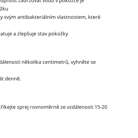
chopnost zadržovat vodu v pokožce je
ožku
y svým antibakteriálním vlastnostem, které
ratuje a zlepšuje stav
pokožky
dálenosti několika centimetrů, vyhněte se
át denně.
říkejte sprej rovnoměrně ze vzdálenosti 15-20