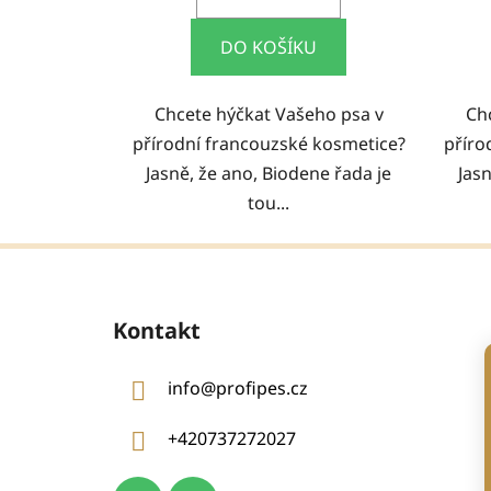
DO KOŠÍKU
Chcete hýčkat Vašeho psa v
Ch
přírodní francouzské kosmetice?
příro
Jasně, že ano, Biodene řada je
Jasn
tou...
Z
á
Kontakt
p
a
info
@
profipes.cz
t
í
+420737272027