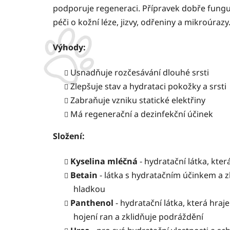
podporuje regeneraci. Přípravek dobře funguj
péči o kožní léze, jizvy, odřeniny a mikroúrazy
Výhody:
Usnadňuje rozčesávání dlouhé srsti
Zlepšuje stav a hydrataci pokožky a srsti
Zabraňuje vzniku statické elektřiny
Má regenerační a dezinfekční účinek
Složení:
Kyselina mléčná
- hydratační látka, kter
Betain
- látka s hydratačním účinkem a z
hladkou
Panthenol
-
hydratační látka, která hraj
hojení ran a zklidňuje podráždění