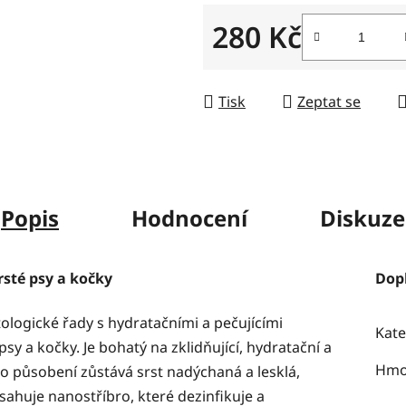
5
280 Kč
hvězdiček.
Měrná cena:
Tisk
Zeptat se
Popis
Hodnocení
Diskuze
rsté psy a kočky
Dop
tologické řady s hydratačními a pečujícími
Kate
psy a kočky.
Je bohatý na zklidňující, hydratační a
Hmo
uto působení zůstává srst nadýchaná a lesklá,
sahuje nanostříbro, které dezinfikuje a