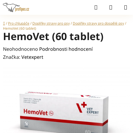
Přejít
Hledat
NÁKUP
na
KOŠÍK
obsah
Domů
/
Pro chlupáče
/
Doplňky stravy pro psy
/
Doplňky stravy pro dospělé psy
/
HemoVet (60 tablet)
HemoVet (60 tablet)
Průměrné
Neohodnoceno
Podrobnosti hodnocení
hodnocení
Značka:
Vetexpert
produktu
je
0,0
z
5
hvězdiček.