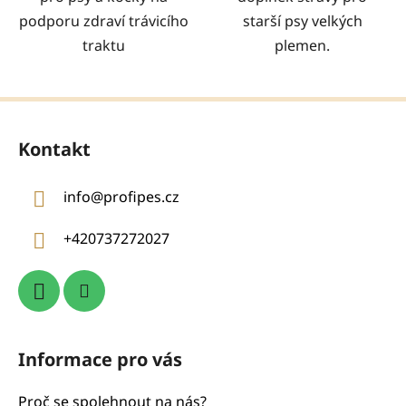
podporu zdraví trávicího
starší psy velkých
traktu
plemen.
Z
á
Kontakt
p
a
info
@
profipes.cz
t
í
+420737272027
Informace pro vás
Proč se spolehnout na nás?