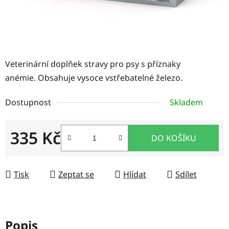
Veterinární doplňek stravy pro psy s příznaky
anémie. Obsahuje vysoce vstřebatelné železo.
Dostupnost
Skladem
335 Kč
DO KOŠÍKU
Měrná cena:
Tisk
Zeptat se
Hlídat
Sdílet
Popis