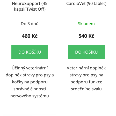
NeuroSupport (45
CardioVet (90 tablet)
kapslí Twist Off)
Do 3 dnů
Skladem
460 Kč
540 Kč
DO KOŠÍKU
DO KOŠÍKU
Účinný veterinární
Veterinární doplněk
doplněk stravy pro psy a
stravy pro psy na
kočky na podporu
podporu funkce
správné činnosti
srdečního svalu
nervového systému