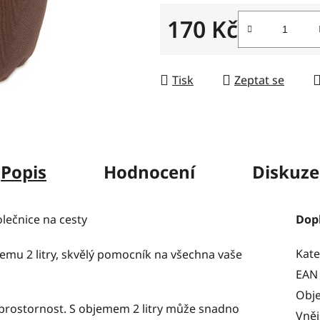
5
170 Kč
hvězdiček.
Měrná cena:
Tisk
Zeptat se
Popis
Hodnocení
Diskuze
olečnice na cesty
Dop
Kate
emu 2 litry, skvělý pomocník na všechna vaše
EAN
Obj
 prostornost. S objemem 2 litry může snadno
Vněj