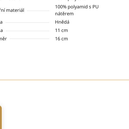
100% polyamid s PU
řní materiál
nátěrem
va
Hnědá
ka
11 cm
měr
16 cm