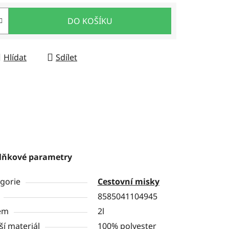
DO KOŠÍKU
Hlídat
Sdílet
lňkové parametry
gorie
Cestovní misky
8585041104945
em
2l
ší materiál
100% polyester