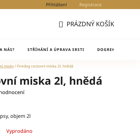
Přihlášení
Registrace
Kontakty
Blog
DogRehab
PRÁZDNÝ KOŠÍK
NÁKUPNÍ
KOŠÍK
A NÁS?
STŘÍHÁNÍ A ÚPRAVA SRSTI
DOGREHAB
BL
ní misky
/
Firedog cestovní miska 2l, hnědá
ovní miska 2l, hnědá
 hodnocení
psy, objem 2l
Vyprodáno