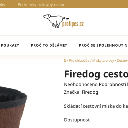
nky
Podmínky ochrany osobních údajů
Proč to děláme?
 POUKAZY
PROČ TO DĚLÁME?
PROČ SE SPOLEHNOUT N
Domů
/
Pro chlupáče
/
Misky pro psy
/
Cestov
Firedog cest
Průměrné
Neohodnoceno
Podrobnosti
hodnocení
Značka:
Firedog
produktu
Skládací cestovní miska do ka
je
0,0
Dostupnost
z