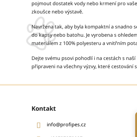
pojmout dostatek vody nebo krmení pro vašeho
zkoušce nebo výstavě.
Navržena tak, aby byla kompaktní a snadno se
do kapsy nebo batohu. Je vyrobena s ohledem
materiálem z 100% polyesteru a vnitřním po
Dejte svému psovi pohodlí i na cestách s naší
připraveni na všechny výzvy, které cestování 
Z
á
Kontakt
p
a
info
@
profipes.cz
t
í