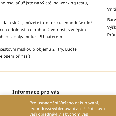
 psa, ať už jste na výletě, na working testu,
Vnit
Bar
 dala složit, můžete tuto misku jednoduše uložit
Výš
 na odolnost a dlouhou životnost, s vnějším
Prů
tahem z polyamidu s PU nátěrem.
 cestovní miskou o objemu 2 litry. Buďte
se psem přináší!
Informace pro vás
Pro usnadnění Vašeho nakupování,
Proč se spolehnout na nás?
jednodušší vyhledávání a zjištění stavu
Obchodní podmínky
vaší objednávky, abychom vás