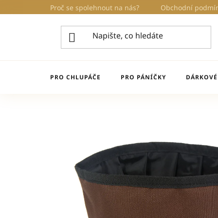
Přejít
Proč se spolehnout na nás?
Obchodní podmí
na
obsah
PRO CHLUPÁČE
PRO PÁNÍČKY
DÁRKOVÉ