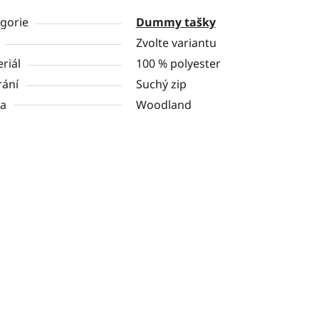
gorie
Dummy tašky
Zvolte variantu
riál
100 % polyester
rání
Suchý zip
va
Woodland