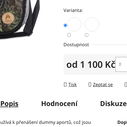
z
Varianta:
5
hvězdiček.
Dostupnost
od
1 100 Kč
Měrná cena:
Tisk
Zeptat se
Popis
Hodnocení
Diskuze
oužívá k přenášení dummy aportů, což jsou
Dop