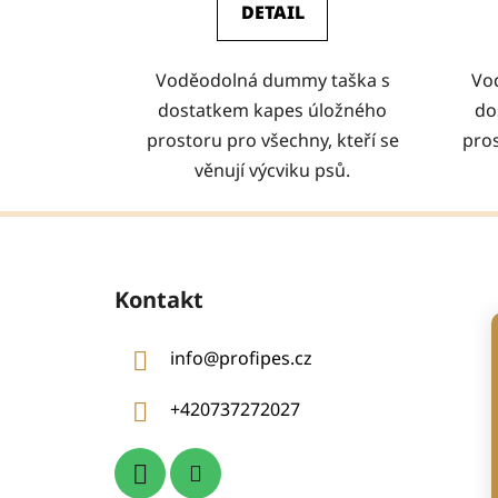
DETAIL
Voděodolná dummy taška s
Vo
dostatkem kapes úložného
do
prostoru pro všechny, kteří se
pros
věnují výcviku psů.
Z
á
Kontakt
p
a
info
@
profipes.cz
t
í
+420737272027