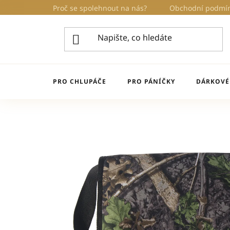
Přejít
Proč se spolehnout na nás?
Obchodní podmí
na
obsah
PRO CHLUPÁČE
PRO PÁNÍČKY
DÁRKOVÉ