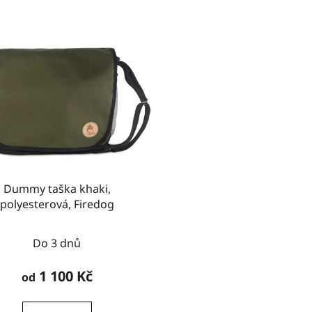
Dummy taška khaki,
polyesterová, Firedog
Do 3 dnů
1 100 Kč
od