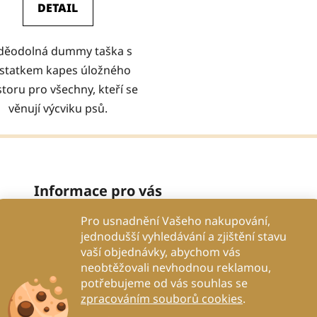
DETAIL
děodolná dummy taška s
statkem kapes úložného
toru pro všechny, kteří se
věnují výcviku psů.
Informace pro vás
Pro usnadnění Vašeho nakupování,
Proč se spolehnout na nás?
jednodušší vyhledávání a zjištění stavu
Obchodní podmínky
vaší objednávky, abychom vás
Podmínky ochrany osobních údajů
neobtěžovali nevhodnou reklamou,
potřebujeme od vás souhlas se
Proč to děláme?
zpracováním souborů cookies
.
Kontakty