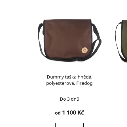
Dummy taška hnědá,
polyesterová, Firedog
Do 3 dnů
1 100 Kč
od