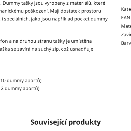
. Dummy tašky jsou vyrobeny z materiálů, které
Kate
chanickému poškození. Mají dostatek prostoru
EAN
 i speciálních, jako jsou například pocket dummy
Mate
Zaví
efon a na druhou stranu tašky je umístěna
Bar
aška se zavírá na suchý zip, což usnadňuje
o 10 dummy aportů)
o 12 dummy aportů)
Související produkty