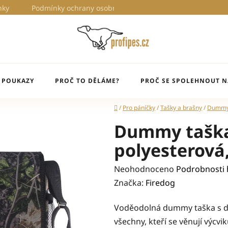
nky
Podmínky ochrany osobních údajů
Proč to děláme?
 POUKAZY
PROČ TO DĚLÁME?
PROČ SE SPOLEHNOUT N
Domů
/
Pro páníčky
/
Tašky a brašny
/
Dummy
Dummy taška
polyesterová
Průměrné
Neohodnoceno
Podrobnosti
hodnocení
Značka:
Firedog
produktu
Voděodolná dummy taška s d
je
všechny, kteří se věnují výcvi
0,0