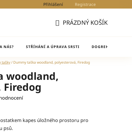
Přihlášení
Registrace
Kontakty
Blog
DogRehab
PRÁZDNÝ KOŠÍK
NÁKUPNÍ
KOŠÍK
A NÁS?
STŘÍHÁNÍ A ÚPRAVA SRSTI
DOGREHAB
BL
 tašky
/
Dummy taška woodland, polyesterová, Firedog
 woodland,
, Firedog
 hodnocení
ostatkem kapes úložného prostoru pro
ku psů.