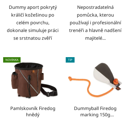
Dummy aport pokrytý
Nepostradatelná
králičí kožešinou po
pomůcka, kterou
celém povrchu,
používají i profesionální
dokonale simuluje práci
trenéři a hlavně nadšení
se srstnatou zvěří
majitelé...
NOVINKA
TIP
Pamlskovník Firedog
Dummyball Firedog
hnědý
marking 150g
khaki/bílá