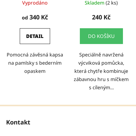
Vyprodáno
Skladem
(2 ks)
340 Kč
240 Kč
od
DETAIL
DO KOŠÍKU
Pomocná závěsná kapsa
Speciálně navržená
na pamlsky s bederním
výcviková pomůcka,
opaskem
která chytře kombinuje
zábavnou hru s míčkem
s cíleným...
Z
á
Kontakt
p
a