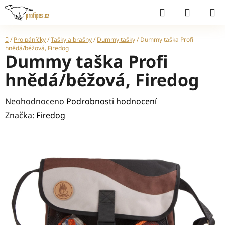
Přejít
Hledat
NÁKUP
na
KOŠÍK
obsah
Domů
/
Pro páníčky
/
Tašky a brašny
/
Dummy tašky
/
Dummy taška Profi
hnědá/béžová, Firedog
Dummy taška Profi
hnědá/béžová, Firedog
Průměrné
Neohodnoceno
Podrobnosti hodnocení
hodnocení
Značka:
Firedog
produktu
je
0,0
z
5
hvězdiček.