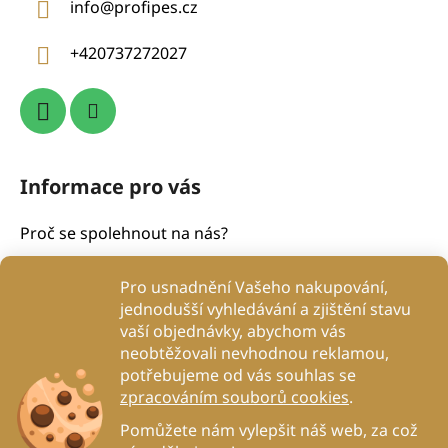
info
@
profipes.cz
t
í
+420737272027
Informace pro vás
Proč se spolehnout na nás?
Obchodní podmínky
Pro usnadnění Vašeho nakupování,
Podmínky ochrany osobních údajů
jednodušší vyhledávání a zjištění stavu
Proč to děláme?
vaší objednávky, abychom vás
Kontakty
neobtěžovali nevhodnou reklamou,
potřebujeme od vás souhlas se
Blog
zpracováním souborů cookies
.
DogRehab
Pomůžete nám vylepšit náš web, za což