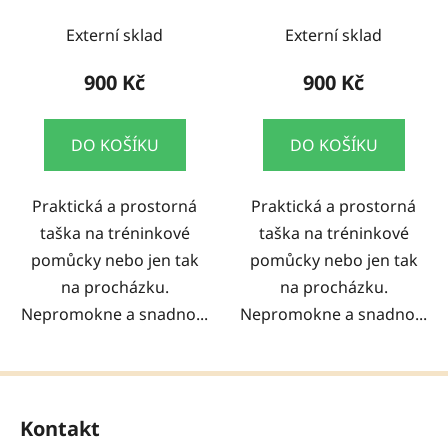
Firedog
Externí sklad
Externí sklad
900 Kč
900 Kč
DO KOŠÍKU
DO KOŠÍKU
Praktická a prostorná
Praktická a prostorná
taška na tréninkové
taška na tréninkové
pomůcky nebo jen tak
pomůcky nebo jen tak
na procházku.
na procházku.
Nepromokne a snadno...
Nepromokne a snadno...
Z
á
Kontakt
p