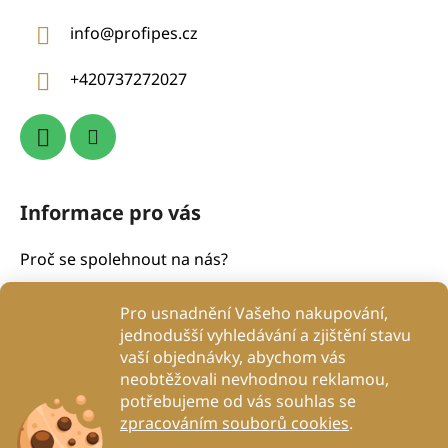
a
info
@
profipes.cz
t
í
+420737272027
Informace pro vás
Proč se spolehnout na nás?
Obchodní podmínky
Pro usnadnění Vašeho nakupování,
Podmínky ochrany osobních údajů
jednodušší vyhledávání a zjištění stavu
Proč to děláme?
vaší objednávky, abychom vás
Kontakty
neobtěžovali nevhodnou reklamou,
potřebujeme od vás souhlas se
Blog
zpracováním souborů cookies
.
DogRehab