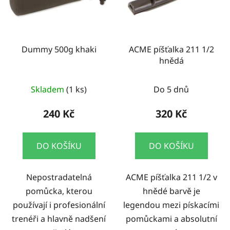
Dummy 500g khaki
ACME píšťalka 211 1/2
hnědá
Skladem
(1 ks)
Do 5 dnů
240 Kč
320 Kč
DO KOŠÍKU
DO KOŠÍKU
Nepostradatelná
ACME píšťalka 211 1/2 v
pomůcka, kterou
hnědé barvě je
používají i profesionální
legendou mezi pískacími
trenéři a hlavně nadšení
pomůckami a absolutní