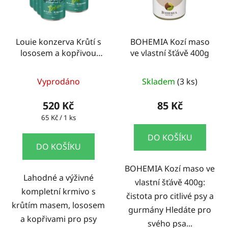
Louie konzerva Krůtí s
BOHEMIA Kozí maso
lososem a kopřivou
ve vlastní šťávě 400g
8x400g
Vyprodáno
Skladem
(3 ks)
520 Kč
85 Kč
Měrná
65 Kč / 1 ks
cena:
DO KOŠÍKU
DO KOŠÍKU
BOHEMIA Kozí maso ve
Lahodné a výživné
vlastní šťávě 400g:
kompletní krmivo s
čistota pro citlivé psy a
krůtím masem, lososem
gurmány Hledáte pro
a kopřivami pro psy
svého psa...