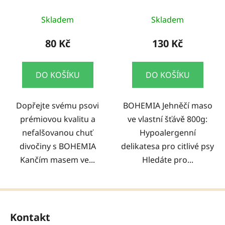
800g
Skladem
Skladem
80 Kč
130 Kč
DO KOŠÍKU
DO KOŠÍKU
Dopřejte svému psovi
BOHEMIA Jehněčí maso
prémiovou kvalitu a
ve vlastní šťávě 800g:
nefalšovanou chuť
Hypoalergenní
divočiny s BOHEMIA
delikatesa pro citlivé psy
Kančím masem ve...
Hledáte pro...
Z
á
Kontakt
p