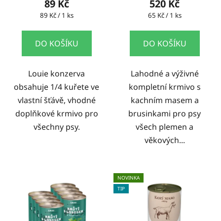
89 Kč
520 Kč
Měrná
Měrná
89 Kč / 1 ks
65 Kč / 1 ks
cena:
cena:
DO KOŠÍKU
DO KOŠÍKU
Louie konzerva
Lahodné a výživné
obsahuje 1/4 kuřete ve
kompletní krmivo s
vlastní šťávě, vhodné
kachním masem a
doplňkové krmivo pro
brusinkami pro psy
všechny psy.
všech plemen a
věkových...
NOVINKA
TIP