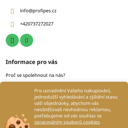
a
info
@
profipes.cz
t
í
+420737272027
Informace pro vás
Proč se spolehnout na nás?
Obchodní podmínky
Pro usnadnění Vašeho nakupování,
Podmínky ochrany osobních údajů
jednodušší vyhledávání a zjištění stavu
Proč to děláme?
vaší objednávky, abychom vás
Kontakty
neobtěžovali nevhodnou reklamou,
potřebujeme od vás souhlas se
Blog
zpracováním souborů cookies
.
DogRehab