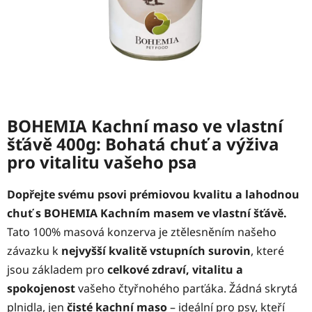
BOHEMIA Kachní maso ve vlastní
šťávě 400g: Bohatá chuť a výživa
pro vitalitu vašeho psa
Dopřejte svému psovi prémiovou kvalitu a lahodnou
chuť s BOHEMIA Kachním masem ve vlastní šťávě.
Tato 100% masová konzerva je ztělesněním našeho
závazku k
nejvyšší kvalitě vstupních surovin
, které
jsou základem pro
celkové zdraví, vitalitu a
spokojenost
vašeho čtyřnohého parťáka. Žádná skrytá
plnidla, jen
čisté kachní maso
– ideální pro psy, kteří