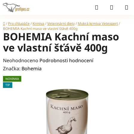
Přejít
Hledat
NÁKUP
na
KOŠÍK
obsah
Domů
/
Pro chlupáče
/
Krmiva
/
Veterinární diety
/
Mokrá krmiva Vetexpert
/
BOHEMIA Kachní maso ve vlastní šťávě 400g
BOHEMIA Kachní maso
ve vlastní šťávě 400g
Průměrné
Neohodnoceno
Podrobnosti hodnocení
hodnocení
Značka:
Bohemia
produktu
NOVINKA
je
TIP
0,0
z
5
hvězdiček.