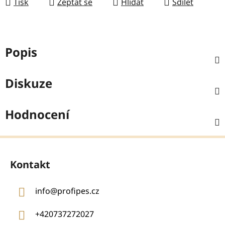
Tisk
Zeptat se
Hlídat
Sdílet
Popis
Diskuze
Hodnocení
Z
á
Kontakt
p
a
info
@
profipes.cz
t
í
+420737272027