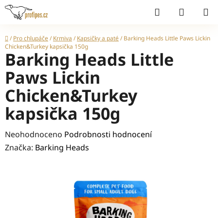
Přejít
Hledat
NÁKUP
na
KOŠÍK
obsah
Domů
/
Pro chlupáče
/
Krmiva
/
Kapsičky a paté
/
Barking Heads Little Paws Lickin
Chicken&Turkey kapsička 150g
Barking Heads Little
Paws Lickin
Chicken&Turkey
kapsička 150g
Průměrné
Neohodnoceno
Podrobnosti hodnocení
hodnocení
Značka:
Barking Heads
produktu
je
0,0
z
5