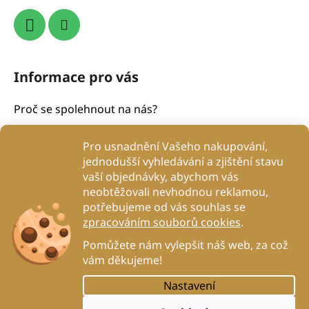
Informace pro vás
Proč se spolehnout na nás?
Obchodní podmínky
Pro usnadnění Vašeho nakupování,
Podmínky ochrany osobních údajů
jednodušší vyhledávání a zjištění stavu
Proč to děláme?
vaší objednávky, abychom vás
Kontakty
neobtěžovali nevhodnou reklamou,
potřebujeme od vás souhlas se
Blog
zpracováním souborů cookies
.
DogRehab
Pomůžete nám vylepšit náš web, za což
vám děkujeme!
Nastavení
Vytvořil Shoptet