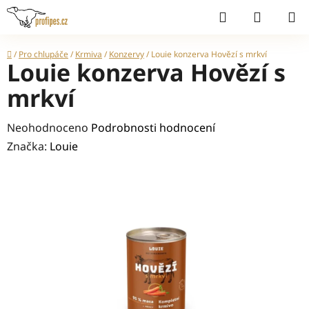
Přejít
Hledat
NÁKUP
na
KOŠÍK
obsah
Domů
/
Pro chlupáče
/
Krmiva
/
Konzervy
/
Louie konzerva Hovězí s mrkví
Louie konzerva Hovězí s
mrkví
Průměrné
Neohodnoceno
Podrobnosti hodnocení
hodnocení
Značka:
Louie
produktu
je
0,0
z
5
hvězdiček.