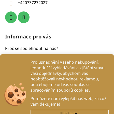
í
+420737272027
Informace pro vás
Proč se spolehnout na nás?
Obchodní podmínky
Pro usnadnění Vašeho nakupování,
Podmínky ochrany osobních údajů
jednodušší vyhledávání a zjištění stavu
Proč to děláme?
vaší objednávky, abychom vás
neobtěžovali nevhodnou reklamou,
Kontakty
potřebujeme od vás souhlas se
Blog
zpracováním souborů cookies
.
DogRehab
Pomůžete nám vylepšit náš web, za což
vám děkujeme!
Nastavení