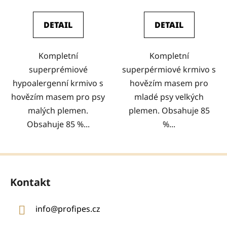
DETAIL
DETAIL
Kompletní
Kompletní
superprémiové
superpérmiové krmivo s
hypoalergenní krmivo s
hovězím masem pro
hovězím masem pro psy
mladé psy velkých
malých plemen.
plemen. Obsahuje 85
Obsahuje 85 %...
%...
Z
á
Kontakt
p
a
info
@
profipes.cz
t