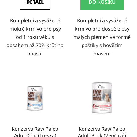
DETAIL
DO KOŠÍKU
Kompletní a vyvážené
Kompletní a vyvážené
mokré krmivo pro psy
krmivo pro dospělé psy
od 1 roku věku s
malých plemen ve formě
obsahem až 70% krůtího
paštiky s hovězím
masa
masem
Konzerva Raw Paleo
Konzerva Raw Paleo
Adult Cod (Treska)
Adult Pork (Vepřové)