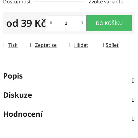
Dostupnost
Zvolte variantu
od
39 Kč
DO KOŠÍKU
Měrná cena:
Tisk
Zeptat se
Hlídat
Sdílet
Popis
Diskuze
Hodnocení