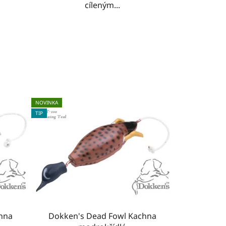
cíleným...
NOVINKA
TIP
hna
Dokken's Dead Fowl Kachna