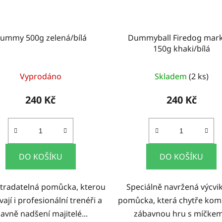
ummy 500g zelená/bílá
Dummyball Firedog mar
150g khaki/bílá
Vyprodáno
Skladem
(2 ks)
240 Kč
240 Kč
DO KOŠÍKU
DO KOŠÍKU
tradatelná pomůcka, kterou
Speciálně navržená výcvi
ají i profesionální trenéři a
pomůcka, která chytře kom
lavně nadšení majitelé...
zábavnou hru s míčkem