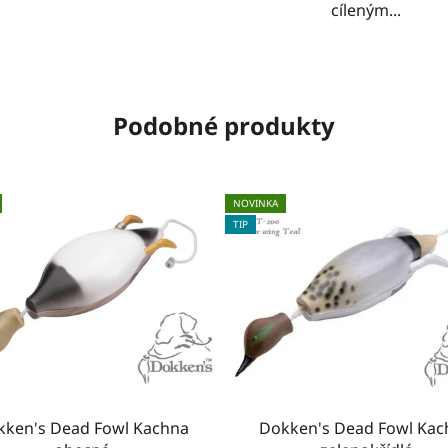
cíleným...
Podobné produkty
NOVINKA
TIP
kken's Dead Fowl Kachna
Dokken's Dead Fowl Kac