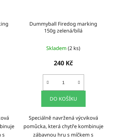
king
Dummyball Firedog marking
150g zelená/bílá
Skladem
(2 ks)
240 Kč
DO KOŠÍKU
ková
Speciálně navržená výcviková
binuje
pomůcka, která chytře kombinuje
 s
zábavnou hru s míčkem s