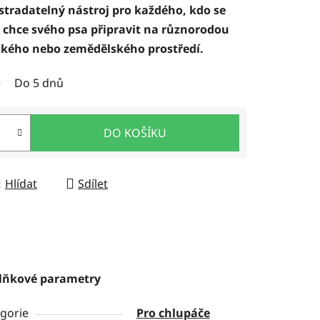
tradatelný nástroj pro každého, kdo se
 chce svého psa připravit na různorodou
tského nebo zemědělského prostředí.
Do 5 dnů
DO KOŠÍKU
Hlídat
Sdílet
lňkové parametry
gorie
Pro chlupáče