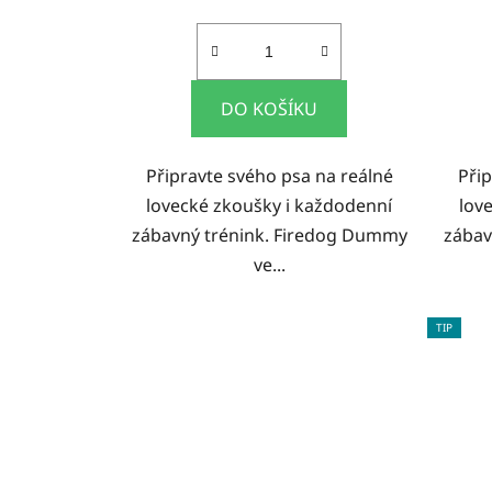
DO KOŠÍKU
Připravte svého psa na reálné
Při
lovecké zkoušky i každodenní
lov
zábavný trénink. Firedog Dummy
zábav
ve...
TIP