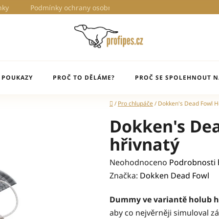
nky
Podmínky ochrany osobních údajů
Proč to děláme?
 POUKAZY
PROČ TO DĚLÁME?
PROČ SE SPOLEHNOUT N
Domů
/
Pro chlupáče
/
Dokken's Dead Fowl Ho
Dokken's De
hřivnatý
Průměrné
Neohodnoceno
Podrobnosti
hodnocení
Značka:
Dokken Dead Fowl
produktu
Dummy ve variantě holub h
je
aby co nejvěrněji simuloval z
0,0