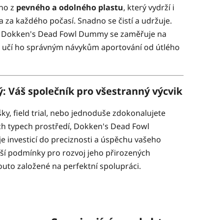
no z
pevného a odolného plastu
, který vydrží i
 za každého počasí. Snadno se čistí a udržuje.
Dokken's Dead Fowl Dummy se zaměřuje na
 a učí ho správným návykům aportování od útlého
: Váš společník pro všestranný výcvik
ky, field trial, nebo jednoduše zdokonalujete
ch typech prostředí, Dokken's Dead Fowl
e investicí do preciznosti a úspěchu vašeho
pší podmínky pro rozvoj jeho přirozených
outo založené na perfektní spolupráci.