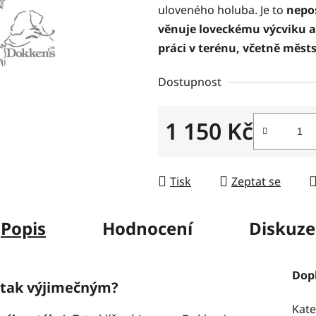
uloveného holuba. Je to
nepos
z
věnuje loveckému výcviku a
5
práci v terénu, včetně měs
hvězdiček.
Dostupnost
1 150 Kč
Měrná cena:
Tisk
Zeptat se
Popis
Hodnocení
Diskuze
Dop
 tak výjimečným?
Kate