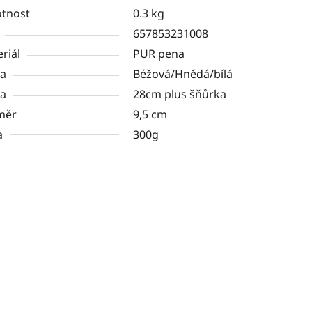
tnost
0.3 kg
657853231008
riál
PUR pena
va
Béžová/Hnědá/bílá
ka
28cm plus šňůrka
měr
9,5 cm
a
300g