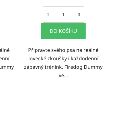
DO KOŠÍKU
álné
Připravte svého psa na reálné
enní
lovecké zkoušky i každodenní
 Dummy
zábavný trénink. Firedog Dummy
ve...