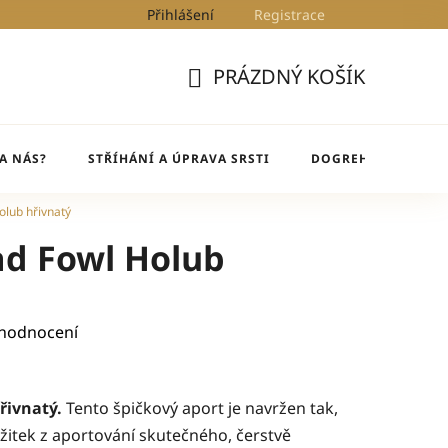
Přihlášení
Registrace
Kontakty
Blog
DogRehab
PRÁZDNÝ KOŠÍK
NÁKUPNÍ
KOŠÍK
A NÁS?
STŘÍHÁNÍ A ÚPRAVA SRSTI
DOGREHAB
BL
lub hřivnatý
ad Fowl Holub
 hodnocení
řivnatý.
Tento špičkový aport je navržen tak,
ážitek z aportování skutečného, čerstvě