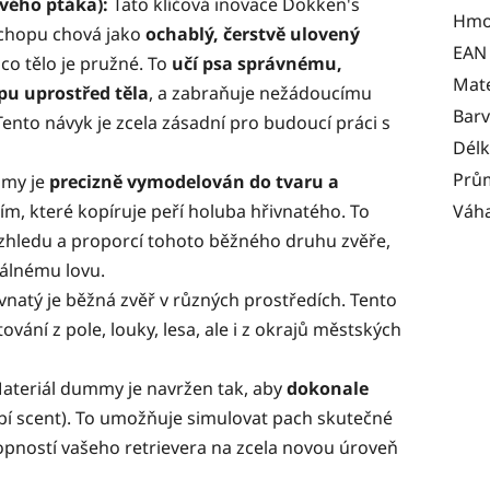
tvého ptáka):
Tato klíčová inovace Dokken's
Hmo
úchopu chová jako
ochablý, čerstvě ulovený
EAN
mco tělo je pružné. To
učí psa správnému,
Mate
u uprostřed těla
, a zabraňuje nežádoucímu
Bar
ento návyk je zcela zásadní pro budoucí práci s
Dél
Prů
my je
precizně vymodelován do tvaru a
ním, které kopíruje peří holuba hřivnatého. To
Váh
vzhledu a proporcí tohoto běžného druhu zvěře,
álnému lovu.
vnatý je běžná zvěř v různých prostředích. Tento
vání z pole, louky, lesa, ale i z okrajů městských
ateriál dummy je navržen tak, aby
dokonale
bí scent). To umožňuje simulovat pach skutečné
opností vašeho retrievera na zcela novou úroveň