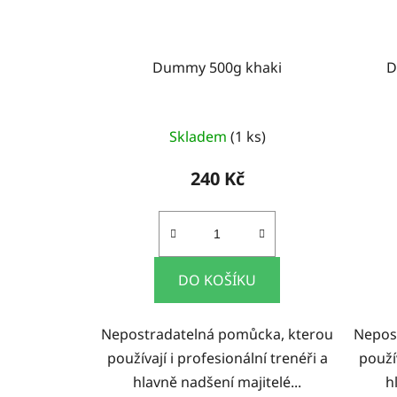
Dummy 500g khaki
D
Skladem
(1 ks)
240 Kč
DO KOŠÍKU
Nepostradatelná pomůcka, kterou
Nepos
používají i profesionální trenéři a
použív
hlavně nadšení majitelé...
h