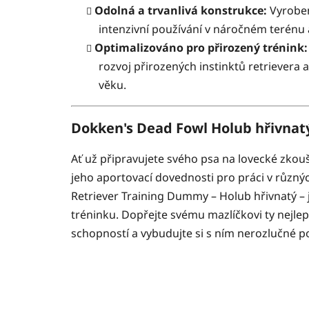
Odolná a trvanlivá konstrukce:
Vyrobe
intenzivní používání v náročném terénu a
Optimalizováno pro přirozený trénink:
rozvoj přirozených instinktů retrievera
věku.
Dokken's Dead Fowl Holub hřivnatý
Ať už připravujete svého psa na lovecké zkouš
jeho aportovací dovednosti pro práci v různý
Retriever Training Dummy – Holub hřivnatý – j
tréninku. Dopřejte svému mazlíčkovi ty nejle
schopností a vybudujte si s ním nerozlučné p