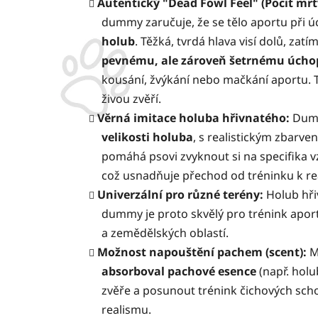
Autentický "Dead Fowl Feel" (Pocit mr
dummy zaručuje, že se tělo aportu při 
holub
. Těžká, tvrdá hlava visí dolů, zatí
pevnému, ale zároveň šetrnému úchop
kousání, žvýkání nebo mačkání aportu. T
živou zvěří.
Věrná imitace holuba hřivnatého:
Dum
velikosti holuba
, s realistickým zbarve
pomáhá psovi zvyknout si na specifika 
což usnadňuje přechod od tréninku k re
Univerzální pro různé terény:
Holub hři
dummy je proto skvělý pro trénink aporto
a zemědělských oblastí.
Možnost napouštění pachem (scent):
M
absorboval pachové esence
(např. holu
zvěře a posunout trénink čichových sch
realismu.