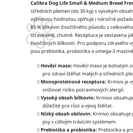
Calibra Dog Life Small & Medium Breed Fre
středních plemen (do 30 kg) s vysokým obsa
výživovou hodnotou splňuje i náročné požada
85 % bílkovin živočišného původu z celkového o
stravitelné, chutné. Receptura je sestavena 
živočišných bílkovin. Pro podporu zdravého vý
jsou prebiotika, probiotika a omega-3 mastné 
Hovězí maso:
Hovězí maso je bohatým zdr
pro zdraví štěňat malých a středních pl
Monoproteinová receptura:
Krmivo je 
snižovat riziko potravinových alergií.
Vysoký obsah bílkovin:
Krmivo obsahuje 
důležité pro růst a vývoj štěňat.
Nízký obsah obilovin:
Krmivo obsahuje p
psy s citlivým trávicím systémem.
Prebiotika a probiotika:
Prebiotika a pr