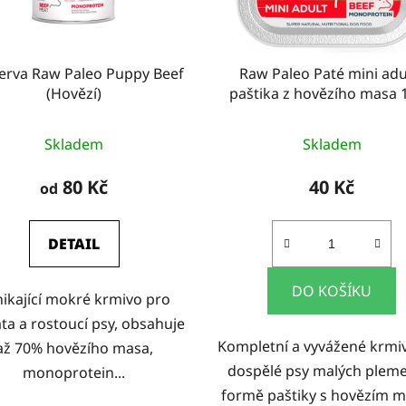
erva Raw Paleo Puppy Beef
Raw Paleo Paté mini adul
(Hovězí)
paštika z hovězího masa 
Skladem
Skladem
80 Kč
40 Kč
od
DETAIL
DO KOŠÍKU
ikající mokré krmivo pro
ta a rostoucí psy, obsahuje
Kompletní a vyvážené krmi
až 70% hovězího masa,
dospělé psy malých plem
monoprotein...
formě paštiky s hovězím 