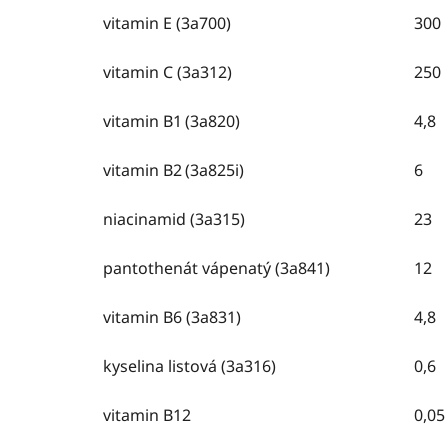
vitamin E (3a700)
300
vitamin C (3a312)
250
vitamin B1
(3a820)
4,8
vitamin B2
(3a825i)
6
niacinamid (3a315)
23
pantothenát vápenatý (3a841)
12
vitamin B6 (3a831)
4,8
kyselina listová (3a316)
0,6
vitamin B12
0,05