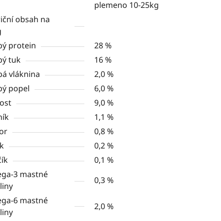
plemeno 10-25kg
iční obsah na
g
ý protein
28 %
ý tuk
16 %
á vláknina
2,0 %
ý popel
6,0 %
ost
9,0 %
ník
1,1 %
or
0,8 %
k
0,2 %
ík
0,1 %
ga-3 mastné
0,3 %
liny
ga-6 mastné
2,0 %
liny