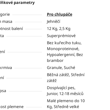
lňkové parametry
gorie
Pro chlupáče
h masa
Jehněčí
nost balení
12 Kg, 2,5 Kg
ita
Superprémiové
Bez kuřecího tuku,
Monoproteinové,
ení
Hypoalergenní, Bez
brambor
krmiva
Granule, Suché
Běžná zátěž, Střední
ní
zátěž
Dospívající pes,
psa
Junior, 12-18 měsíců
Malé plemeno do 10
kost plemene
Kg, Středně velké