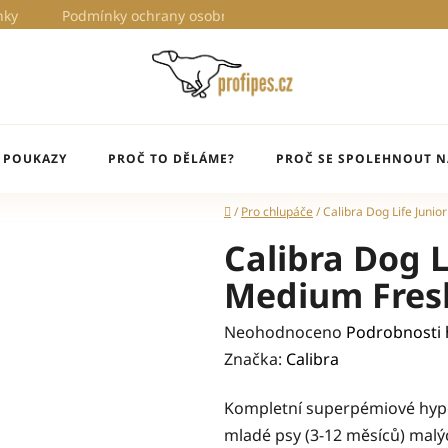
nky
Podmínky ochrany osobních údajů
Proč to děláme?
 POUKAZY
PROČ TO DĚLÁME?
PROČ SE SPOLEHNOUT N
Domů
/
Pro chlupáče
/
Calibra Dog Life Juni
Calibra Dog L
Medium Fres
Průměrné
Neohodnoceno
Podrobnosti
hodnocení
Značka:
Calibra
produktu
Kompletní superpémiové hyp
je
mladé psy (3-12 měsíců) malý
0,0