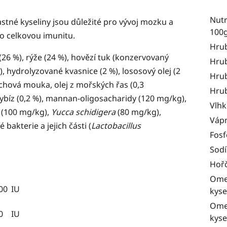
Nutr
tné kyseliny jsou důležité pro vývoj mozku a
100
ro celkovou imunitu.
Hrub
 (26 %), rýže (24 %), hovězí tuk (konzervovaný
Hrub
), hydrolyzované kvasnice (2 %), lososový olej (2
Hrub
achová mouka, olej z mořských řas (0,3
Hrub
rybíz (0,2 %), mannan-oligosacharidy (120 mg/kg),
Vlhk
 (100 mg/kg),
Yucca schidigera
(80 mg/kg),
Váp
bakterie a jejich části (
Lactobacillus
Fosf
Sodí
Hořč
Ome
00
IU
kyse
Ome
0
IU
kyse