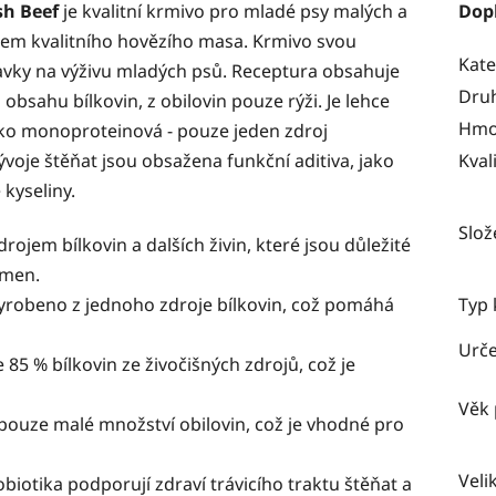
sh Beef
je kvalitní krmivo pro mladé psy malých a
Dop
hem kvalitního hovězího masa. Krmivo svou
Kate
vky na výživu mladých psů. Receptura obsahuje
Dru
bsahu bílkovin, z obilovin pouze rýži. Je lehce
Hmot
jako monoproteinová - pouze jeden zdroj
voje štěňat jsou obsažena funkční aditiva, jako
Kval
kyseliny.
Slož
ojem bílkovin a dalších živin, které jsou důležité
emen.
vyrobeno z jednoho zdroje bílkovin, což pomáhá
Typ 
Urče
85 % bílkovin ze živočišných zdrojů, což je
Věk 
ouze malé množství obilovin, což je vhodné pro
Veli
obiotika podporují zdraví trávicího traktu štěňat a