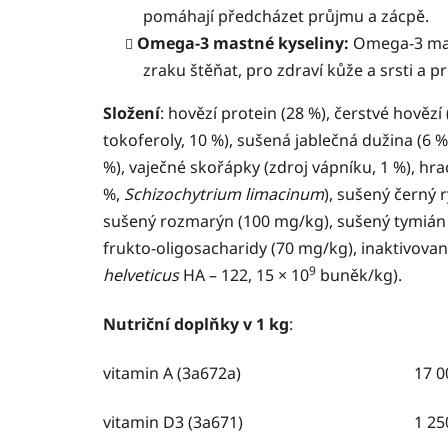
pomáhají předcházet průjmu a zácpě.
Omega-3 mastné kyseliny:
Omega-3 mas
zraku štěňat, pro zdraví kůže a srsti a p
Složení
:
hovězí protein (28 %), čerstvé hovězí
tokoferoly, 10 %), sušená jablečná dužina (6 %
%), vaječné skořápky (zdroj vápníku, 1 %), hr
%,
Schizochytrium limacinum
), sušený černý 
sušený rozmarýn (100 mg/kg), sušený tymián
frukto-oligosacharidy (70 mg/kg), inaktivované 
9
helveticus
HA – 122, 15 × 10
buněk/kg).
Nutriční doplňky v 1 kg
:
vitamin A (3a672a)
17 0
vitamin D3 (3a671)
1 25