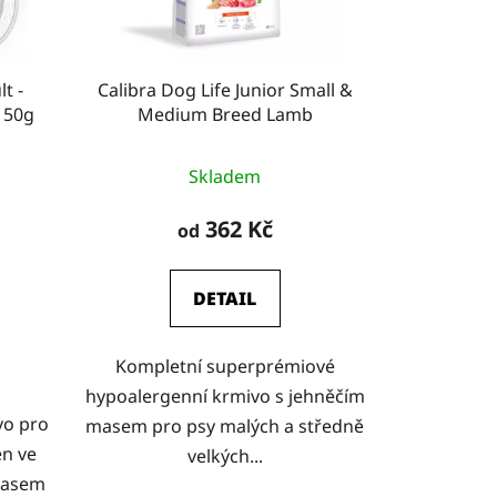
t -
Calibra Dog Life Junior Small &
150g
Medium Breed Lamb
Skladem
362 Kč
od
DETAIL
Kompletní superprémiové
hypoalergenní krmivo s jehněčím
vo pro
masem pro psy malých a středně
en ve
velkých...
masem