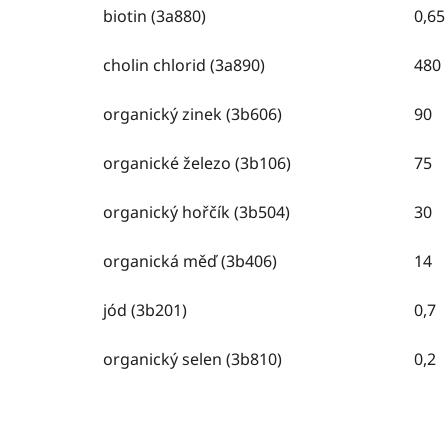
biotin (3a880)
0,65
cholin chlorid (3a890)
480
organický zinek (3b606)
90
organické železo (3b106)
75
organický hořčík (3b504)
30
organická měď (3b406)
14
jód (3b201)
0,7
organický selen (3b810)
0,2