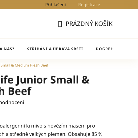
Přihlášení
Registrace
Kontakty
Blog
DogRehab
PRÁZDNÝ KOŠÍK
NÁKUPNÍ
KOŠÍK
A NÁS?
STŘÍHÁNÍ A ÚPRAVA SRSTI
DOGREHAB
BL
or Small & Medium Fresh Beef
ife Junior Small &
h Beef
 hodnocení
oalergenní krmivo s hovězím masem pro
ch a středně velkých plemen. Obsahuje 85 %