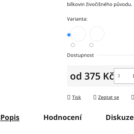
bílkovin živočišného původu.
z
5
Varianta:
hvězdiček.
Dostupnost
od
375 Kč
Měrná cena:
Tisk
Zeptat se
Popis
Hodnocení
Diskuze