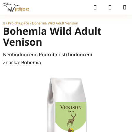
Přejít
Hledat
NÁKUP
na
KOŠÍK
obsah
Domů
/
Pro chlupáče
/
Bohemia Wild Adult Venison
Bohemia Wild Adult
Venison
Průměrné
Neohodnoceno
Podrobnosti hodnocení
hodnocení
Značka:
Bohemia
produktu
je
0,0
z
5
hvězdiček.