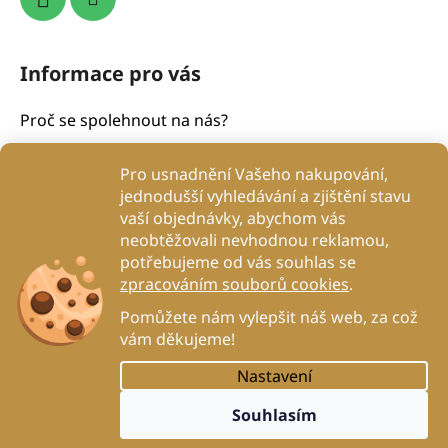
Informace pro vás
Proč se spolehnout na nás?
Obchodní podmínky
Pro usnadnění Vašeho nakupování,
Podmínky ochrany osobních údajů
jednodušší vyhledávání a zjištění stavu
Proč to děláme?
vaší objednávky, abychom vás
Kontakty
neobtěžovali nevhodnou reklamou,
potřebujeme od vás souhlas se
Blog
zpracováním souborů cookies
.
DogRehab
Pomůžete nám vylepšit náš web, za což
vám děkujeme!
Nastavení
Vytvořil Shoptet
Souhlasím
Copyright 2026
profipes.cz
. Všechna práva
vyhrazena.