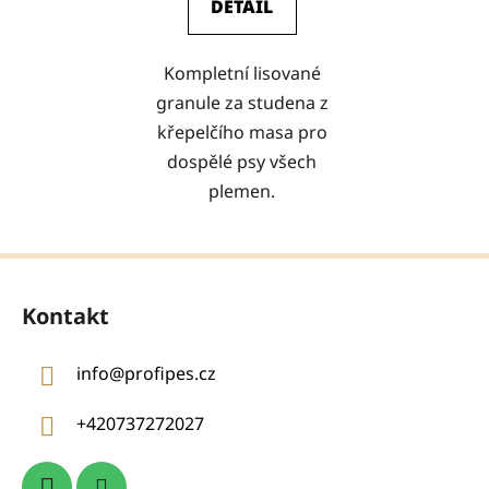
DETAIL
Kompletní lisované
granule za studena z
křepelčího masa pro
dospělé psy všech
plemen.
Z
á
Kontakt
p
a
info
@
profipes.cz
t
í
+420737272027