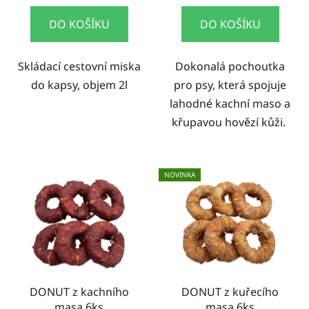
DO KOŠÍKU
DO KOŠÍKU
Skládací cestovní miska
Dokonalá pochoutka
do kapsy, objem 2l
pro psy, která spojuje
lahodné kachní maso a
křupavou hovězí kůži.
NOVINKA
DONUT z kachního
DONUT z kuřecího
masa 6ks
masa 6ks