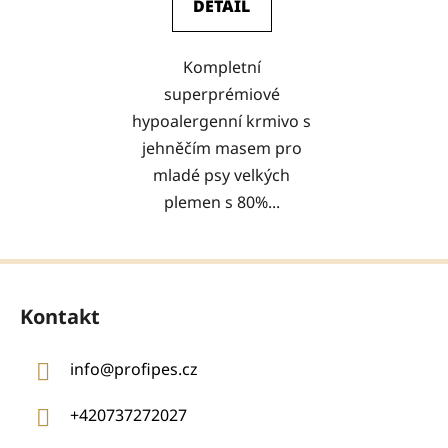
DETAIL
Kompletní
superprémiové
hypoalergenní krmivo s
jehněčím masem pro
mladé psy velkých
plemen s 80%...
Z
á
Kontakt
p
a
info
@
profipes.cz
t
í
+420737272027