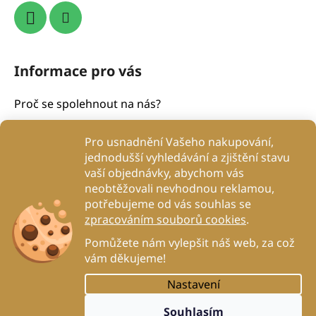
Informace pro vás
Proč se spolehnout na nás?
Obchodní podmínky
Pro usnadnění Vašeho nakupování,
Podmínky ochrany osobních údajů
jednodušší vyhledávání a zjištění stavu
Proč to děláme?
vaší objednávky, abychom vás
Kontakty
neobtěžovali nevhodnou reklamou,
potřebujeme od vás souhlas se
Blog
zpracováním souborů cookies
.
DogRehab
Pomůžete nám vylepšit náš web, za což
vám děkujeme!
Nastavení
Vytvořil Shoptet
Souhlasím