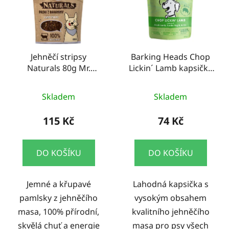
Jehněčí stripsy
Barking Heads Chop
Naturals 80g Mr.
Lickin´ Lamb kapsička
Bandit
300g
Skladem
Skladem
115 Kč
74 Kč
DO KOŠÍKU
DO KOŠÍKU
Jemné a křupavé
Lahodná kapsička s
pamlsky z jehněčího
vysokým obsahem
masa, 100% přírodní,
kvalitního jehněčího
skvělá chuť a energie
masa pro psy všech