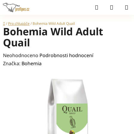
Přejít
Hledat
NÁKUP
na
KOŠÍK
obsah
Domů
/
Pro chlupáče
/
Bohemia Wild Adult Quail
Bohemia Wild Adult
Quail
Průměrné
Neohodnoceno
Podrobnosti hodnocení
hodnocení
Značka:
Bohemia
produktu
je
0,0
z
5
hvězdiček.