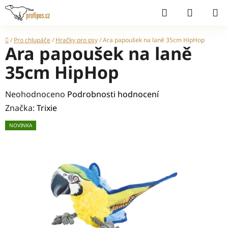
Přejít
Hledat
NÁKUP
na
KOŠÍK
obsah
Domů
/
Pro chlupáče
/
Hračky pro psy
/
Ara papoušek na laně 35cm HipHop
Ara papoušek na laně
35cm HipHop
Průměrné
Neohodnoceno
Podrobnosti hodnocení
hodnocení
Značka:
Trixie
produktu
NOVINKA
je
0,0
z
5
hvězdiček.