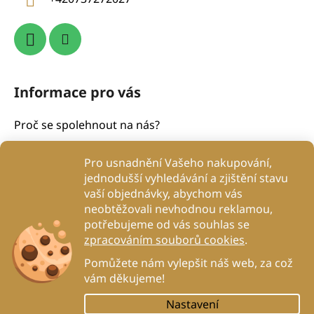
Informace pro vás
Proč se spolehnout na nás?
Obchodní podmínky
Pro usnadnění Vašeho nakupování,
Podmínky ochrany osobních údajů
jednodušší vyhledávání a zjištění stavu
Proč to děláme?
vaší objednávky, abychom vás
Kontakty
neobtěžovali nevhodnou reklamou,
potřebujeme od vás souhlas se
Blog
zpracováním souborů cookies
.
DogRehab
Pomůžete nám vylepšit náš web, za což
vám děkujeme!
Nastavení