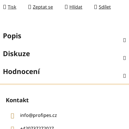
Tisk
Zeptat se
Hlídat
Sdílet
Popis
Diskuze
Hodnocení
Z
á
Kontakt
p
a
info
@
profipes.cz
t
í
+420737272027